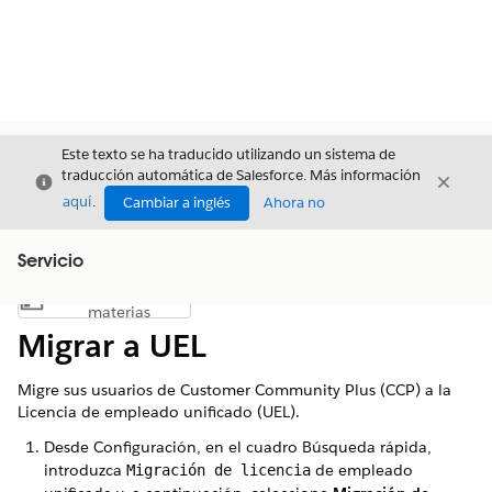
Este texto se ha traducido utilizando un sistema de
traducción automática de Salesforce. Más información
Cerrar
Cerrar
Cerrar
aquí
.
Cambiar a inglés
Ahora no
Servicio
Índice de
Mostrar índice de materias
materias
Migrar a UEL
Migre sus usuarios de Customer Community Plus (CCP) a la
Licencia de empleado unificado (UEL).
Desde Configuración, en el cuadro Búsqueda rápida,
introduzca
de empleado
Migración de licencia