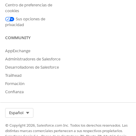
Configure su migración seleccionando Perfil original (perfil
Centro de preferencias de
cookies
desde el que migrar), Nuevo perfil (perfil al que migrar) y,
a continuación, haga clic en
Iniciar migración
.
Sus opciones de
Revise el progreso de su migración bajo Realizar
privacidad
seguimiento del estado de migración.
Valide su migración.
COMMUNITY
AppExchange
Administradores de Salesforce
¿RESOLVIÓ ESTE ARTÍCULO SU PROBLEMA?
Desarrolladores de Salesforce
¡Háganos saber cómo podemos mejorar!
Trailhead
Sí
No
Formación
Confianza
Select Org
Español
© Copyright 2026, Salesforce.com Inc. Todos los derechos reservados. Las
distintas marcas comerciales pertenecen a sus respectivos propietarios.