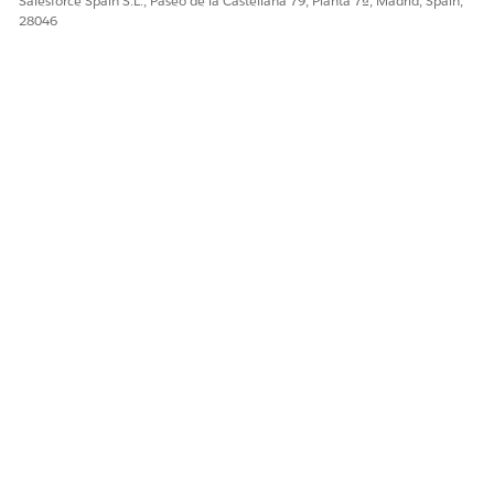
Salesforce Spain S.L., Paseo de la Castellana 79, Planta 7ª, Madrid, Spain,
28046