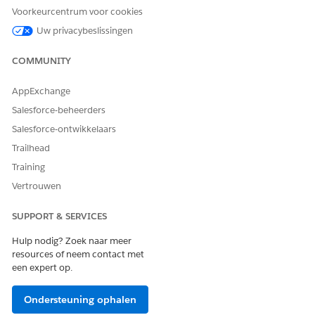
werknemerslicentie op
Migratie starten
.
Voorkeurcentrum voor cookies
Controleer de informatie en klik op
Volgende
.
Uw privacybeslissingen
Configureer uw migratie door Oorspronkelijk profiel
(waaruit u wilt migreren) en Nieuw profiel (waarnaar u wilt
COMMUNITY
migreren) te selecteren en vervolgens op
Migratie starten
te klikken.
AppExchange
Bekijk de voortgang van uw migratie onder Migratiestatus
Salesforce-beheerders
bijhouden.
Valideer uw migratie.
Salesforce-ontwikkelaars
Trailhead
Training
Vertrouwen
HEEFT DIT ARTIKEL UW PROBLEEM OPGELOST?
Laat ons weten wat we kunnen doen om te verbeteren!
SUPPORT & SERVICES
Ja
Nee
Hulp nodig? Zoek naar meer
resources of neem contact met
een expert op.
Ondersteuning ophalen