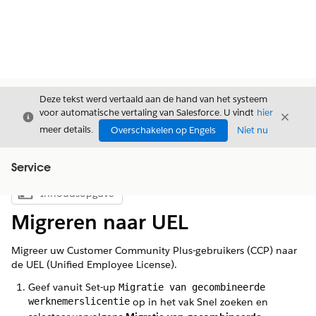
Deze tekst werd vertaald aan de hand van het systeem
voor automatische vertaling van Salesforce. U vindt
hier
Sluiten
Sluite
Sluiten
meer details.
Overschakelen op Engels
Niet nu
Service
Inhoudsopgave
Inhoudsopgave weergeven
Migreren naar UEL
Migreer uw Customer Community Plus-gebruikers (CCP) naar
de UEL (Unified Employee License).
Geef vanuit Set-up
Migratie van gecombineerde
werknemerslicentie
op in het vak Snel zoeken en