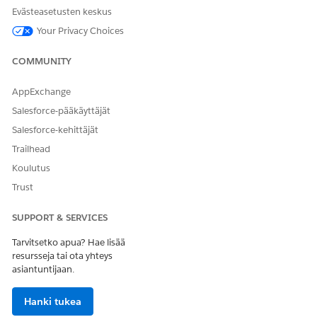
Työntekijän konserge (HR
Henkilöstöpalvelu
Evästeasetusten keskus
Desk)
Your Privacy Choices
Työntekijän kontserge-
Agentforce
botti
COMMUNITY
Henkilöstöpalvelukeskus
Käyttövalmiit
(työnkulut ja hyväksynnät)
hyväksymistyönkulut
AppExchange
Salesforce-pääkäyttäjät
Työntekijöiden palvelut
Yhtenäistetty katalogi
Salesforce-kehittäjät
Työvuorojen hallinta
Ei saatavilla
Trailhead
Työpaikan strategian
Ei saatavilla
Koulutus
suunnittelija
Trust
Digitaaliset Trust
Ei saatavilla
SUPPORT & SERVICES
Jonojen hallinta
Ei saatavilla
Tarvitsetko apua? Hae lisää
Terveystarkastus
Ei saatavilla
resursseja tai ota yhteys
asiantuntijaan.
Broadcast Messaging -
Kampanjoiden hallinta
ominaisuus
(vaatii määritystoimia)
Hanki tukea
Vanhat työntekijöiden
Employee2-entiteetti