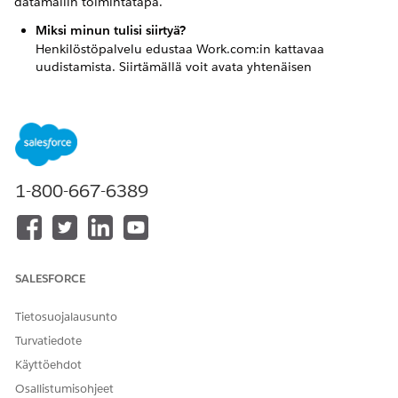
datamallin toimintatapa.
Miksi minun tulisi siirtyä?
Henkilöstöpalvelu edustaa Work.com:in kattavaa
uudistamista. Siirtämällä voit avata yhtenäisen
työntekijäkokemuksen, jolla on vahva yhteensopivuus
ydintyönkulkujen kanssa. Tämä sisältää siirtymisen
nykyaikaisiin ominaisuuksiin, kuten yhtenäistettyyn
työntekijäportaaliin, henkilöstöosaston palveluportaaliin,
Agentforce ja integroituun palvelukategoriaan, kaikki
hyödyntämällä päivitettyä ja kestävää datamallia.
1-800-667-6389
Ovatko kaikki Work.com-ominaisuudet käytettävissä HR-
palvelussa?
Tämä taulukko vertaa nykyisiä Work.com vastaaviin HR-
palveluominaisuuksiin.
SALESFORCE
Work.com:in ja henkilöstöpalveluominaisuuksien vertailu
WORK.COM
VASTAAVAT HR-
Tietosuojalausunto
PALVELUOMINAISUUDET
Turvatiedote
Työntekijöiden työtila
Yhtenäistetty
Käyttöehdot
(portaali)
työntekijäportaali
Osallistumisohjeet