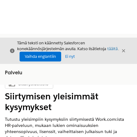
Tämä teksti on käännetty Salesforcen
konekäännösjärjestelmän avulla. Katso lisätietoja
täältä
.
Sulje
Sulje
Sulje
Vaihda englantiin
Ei nyt
Palvelu
Sisällysluettelo
Näytä sisällysluettelo
Siirtymisen yleisimmät
kysymykset
Tutustu yleisimpiin kysymyksiin siirtymisestä Work.com:ista
HR-palveluun, mukaan lukien ominaisuuksien
yhteensopivuus, lisenssit, vaiheittaisen julkaisun tuki ja