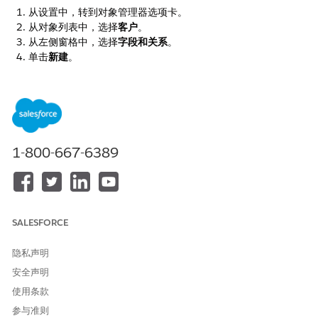
从设置中，转到对象管理器选项卡。
从对象列表中，选择
客户
。
从左侧窗格中，选择
字段和关系
。
单击
新建
。
选择文本作为数据类型，然后单击
下一步
。
输入
作为字段标签和字段名称。
EmployeeNumber
选中外部 ID 复选框，然后单击
下一步
。
单击
下一步
，保存更改。
1-800-667-6389
本文章是否解决您的问题？
请与我们共享您的想法，以便我们进行改进！
是
否
SALESFORCE
隐私声明
安全声明
使用条款
参与准则