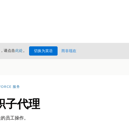
情，请点击
此处
。
切换为英语
而非现在
FORCE 服务
职子代理
关的员工操作。