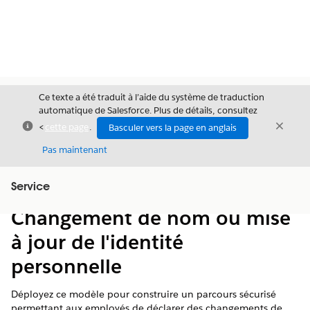
Ce texte a été traduit à l’aide du système de traduction
automatique de Salesforce. Plus de détails, consultez
Fermer
Ferme
<
cette page
.
Basculer vers la page en anglais
Fermer
Pas maintenant
Table des
Service
Afficher la table des matières
matières
Changement de nom ou mise
à jour de l'identité
personnelle
Déployez ce modèle pour construire un parcours sécurisé
permettant aux employés de déclarer des changements de