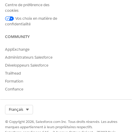
pour l'admission ou l'exécution. L'acheminement de
Centre de préférence des
l'approbation du responsable est attendu. Utilisez Flow
cookies
Builder pour définir une logique d'acheminement
personnalisée et des workflows d'exécution.
Vos choix en matière de
confidentialité
COMMUNITY
CET ARTICLE A-T-IL RÉSOLU VOTRE PROBLÈME ?
AppExchange
Dites-nous ce que nous pouvons améliorer !
Administrateurs Salesforce
Oui
Non
Développeurs Salesforce
Trailhead
Formation
Confiance
Select Org
Français
© Copyright 2026, Salesforce.com Inc. Tous droits réservés. Les autres
marques appartiennent à leurs propriétaires respectifs.