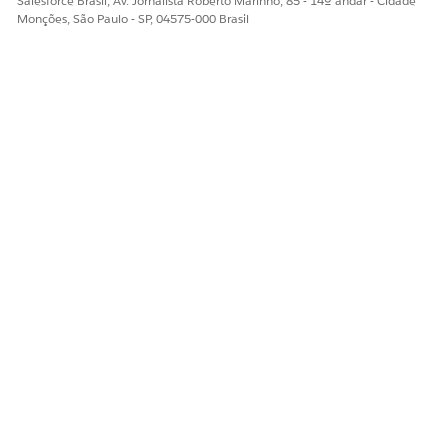
Salesforce Brasil, Av. Jornalista Roberto Marinho, 85 - 14º andar - Cidade
Monções, São Paulo - SP, 04575-000 Brasil