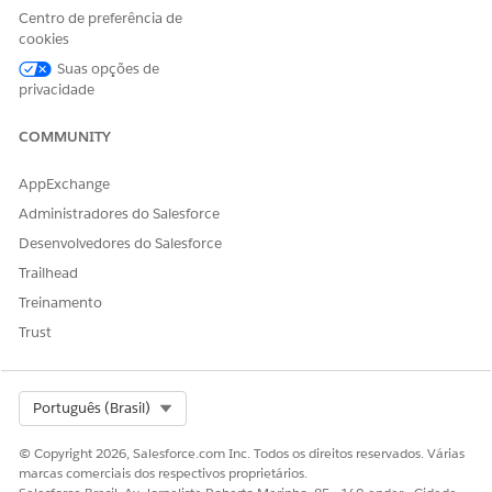
para admissão ou processamento. O roteamento de
Centro de preferência de
aprovação do gerente é esperado. Use o Flow Builder para
cookies
definir a lógica de roteamento personalizada e os fluxos de
trabalho de processamento.
Suas opções de
privacidade
COMMUNITY
ESTE ARTIGO RESOLVEU SEU PROBLEMA?
AppExchange
Diga-nos para podermos melhorar!
Administradores do Salesforce
Sim
Não
Desenvolvedores do Salesforce
Trailhead
Treinamento
Trust
Select Org
Português (Brasil)
© Copyright 2026, Salesforce.com Inc. Todos os direitos reservados. Várias
marcas comerciais dos respectivos proprietários.