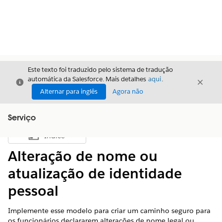
Este texto foi traduzido pelo sistema de tradução
automática da Salesforce. Mais detalhes
aqui
.
Fechar
Fecha
Fechar
Alternar para inglês
Agora não
Serviço
Índice
Mostrar índice
Alteração de nome ou
atualização de identidade
pessoal
Implemente esse modelo para criar um caminho seguro para
os funcionários declararem alterações de nome legal ou