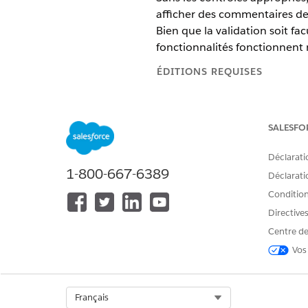
afficher des commentaires de 
Bien que la validation soit f
fonctionnalités fonctionnent
ÉDITIONS REQUISES
Afficher les éditions prises en c
SALESFO
Vérification des paramètres d
Déclarati
Vérifiez que les paramètres de
1-800-667-6389
Déclaratio
Conditions
Définissez External Org-Wide 
Pour les utilisateurs de PUL, 
Directive
Vérifiez que les éléments suiv
Centre de
Comptes personnels
Vos
Fonctionnalités réseau (Ac
Liens avec les employés
Select Org
Français
Vérification des paramètres d