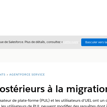
ue de Salesforce. Plus de détails, consultez <
cette page
.
Basculer vers l
NTS
AGENTFORCE SERVICE
ostérieurs à la migratio
ilisateur de plate-forme (PUL) et les utilisateurs d'UEL ont 
 les utilisateurs de PUL peuvent modifier des requêtes dont i