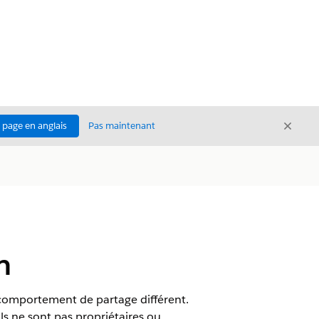
Ferme
a page en anglais
Pas maintenant
Fermer
n
un comportement de partage différent.
ls ne sont pas propriétaires ou