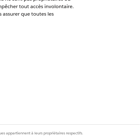
mpêcher tout accès involontaire.
 assurer que toutes les
et PUL.
es appartiennent à leurs propriétaires respectifs.