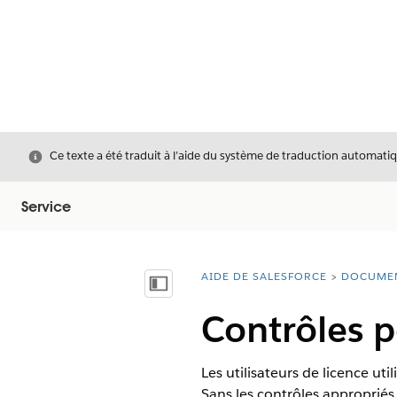
Fermer
Ce texte a été traduit à l’aide du système de traduction automatiq
Service
AIDE DE SALESFORCE
DOCUME
Vous êtes ici :
Afficher la table des matières
Contrôles p
Les utilisateurs de licence ut
Sans les contrôles appropriés,