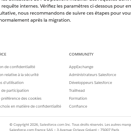
requête internes. Vérifiez les paramètres ci-dessous pour e
acultative, nous recommandons de suivre ces étapes pour vous
 normalement après la migration.
harge
.
RCE
COMMUNITY
e licence principale et de fonctionnalité
on de confidentialité
AppExchange
 référence requis sont activés pour les types de licence UEL 
n relative à la sécurité
Administrateurs Salesforce
 d’utilisation
Développeurs Salesforce
Defaults (OWD) sur Private pour les deux types de licence.
définissez Internal OWD sur Private.
s de participation
Trailhead
ants sont activés (True) pour les deux types de licence :
 préférence des cookies
Formation
 choix en matière de confidentialité
Confiance
tivé, Membre et Utilisateur interne)
© Copyright 2026, Salesforce.com Inc. Tous droits réservés. Les autres marqu
e sécurité
Salesforce.com France SAS – 3 Avenue Octave Gréard – 75007 Paris