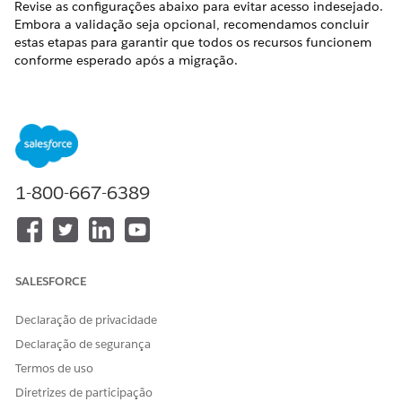
Revise as configurações abaixo para evitar acesso indesejado.
Embora a validação seja opcional, recomendamos concluir
estas etapas para garantir que todos os recursos funcionem
conforme esperado após a migração.
EDIÇÕES OBRIGATÓRIAS
Exibir edições com suporte
.
Verificar as configurações de licença e recurso
1-800-667-6389
essenciais
Confirme se as configurações de linha de base necessárias
estão habilitadas para os tipos de licença UEL e PUL.
Defina Padrões externos para toda a organização (OWD)
SALESFORCE
como Privado para ambos os tipos de licença.
Para usuários de PUL, defina OWD interno como Privado.
Declaração de privacidade
Confirme se o seguinte está habilitado (Verdadeiro) para
Declaração de segurança
ambos os tipos de licença:
Contas pessoais
Termos de uso
Recursos de rede (Habilitado, Membro e Usuário
Diretrizes de participação