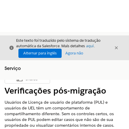
Este texto foi traduzido pelo sistema de tradução
automática da Salesforce. Mais detalhes
aqui
.
Fechar
Fecha
Fechar
Alternar para inglês
Agora não
Serviço
Índice
Mostrar índice
Verificações pós-migração
Usuários de Licença de usuário de plataforma (PUL) e
usuários de UEL têm um comportamento de
compartilhamento diferente. Sem os controles certos, os
usuários de PUL podem editar casos que não são de sua
propriedade ou visualizar comentários internos de casos.