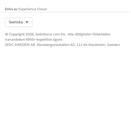
Ta bort knappen Visa användare om inte alla användare
Drivs av
Experience Cloud
ska kunna komma åt information om anställda.
Begränsa redigeringsåtkomst för poster för anställda till
Select Org
Svenska
endast administratörer. Annars kan användare ändra sin
egen Anställningsstatus, Startdatum och
© Copyright 2026, Salesforce.com Inc. Alla rättigheter förbehålles.
Medarbetarnummer.
Varumärken tillhör respektive ägare.
SFDC SWEDEN AB, Klarabergsviadukten 63, 111 64 Stockholm, Sweden
LÖSTE DENNA ARTIKEL DITT PROBLEM?
Berätta för oss vad vi kan förbättra!
Ja
Nej