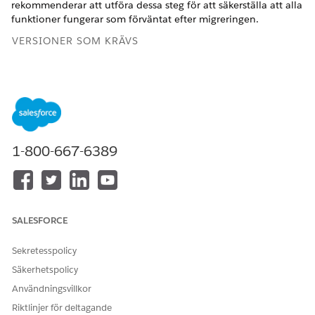
rekommenderar att utföra dessa steg för att säkerställa att alla
funktioner fungerar som förväntat efter migreringen.
VERSIONER SOM KRÄVS
Visa versioner som stöds
.
Verifiera kärnlicens och funktionsinställningar
Bekräfta att de baslinjeinställningar som behövs har aktiverats
för både UEL- och PUL-licenstyper.
1-800-667-6389
Ställ in externa organisationsomfattande standarder
(OWD) till Privat för båda licenstyperna.
För PUL-användare, sätt Intern OWD till Privat.
Bekräfta att följande är aktiverat (Sant) för båda
SALESFORCE
licenstyperna:
Personkonto-
Sekretesspolicy
Nätverksfunktioner (aktiverad, medlem och intern
Säkerhetspolicy
användare)
Användningsvillkor
Medarbetarlänk
Riktlinjer för deltagande