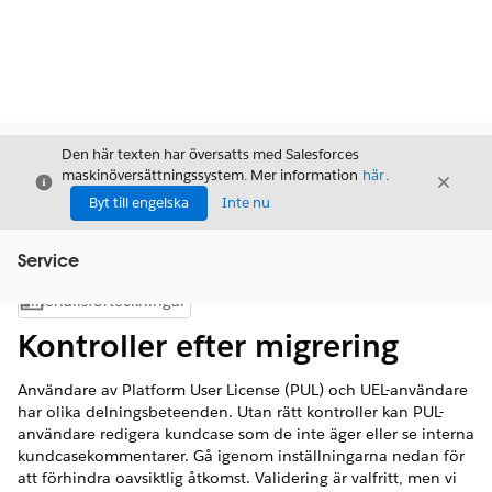
Den här texten har översatts med Salesforces
maskinöversättningssystem. Mer information
här
.
Stäng
Stäng
Stäng
Byt till engelska
Inte nu
Service
Innehållsförteckningar
Visa innehållsförteckning
Kontroller efter migrering
Användare av Platform User License (PUL) och UEL-användare
har olika delningsbeteenden. Utan rätt kontroller kan PUL-
användare redigera kundcase som de inte äger eller se interna
kundcasekommentarer. Gå igenom inställningarna nedan för
att förhindra oavsiktlig åtkomst. Validering är valfritt, men vi