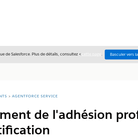
ue de Salesforce. Plus de détails, consultez <
cette page
.
Basculer vers l
NTS
AGENTFORCE SERVICE
ent de l'adhésion prof
tification