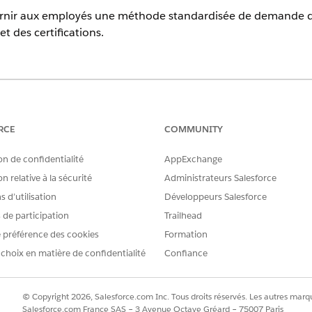
urnir aux employés une méthode standardisée de demande
 des certifications.
harge
.
ent de demande de service qui capture les informations uti
RCE
COMMUNITY
. Vérifiez ce qui est inclus avec le modèle.
on de confidentialité
AppExchange
n relative à la sécurité
Administrateurs Salesforce
 d’utilisation
Développeurs Salesforce
ce modèle capture les détails suivants de l'employé : Nom de 
nse, Date du paiement, Justification commerciale, Fourniss
s de participation
Trailhead
 Chargement de la réception, Montant.
 préférence des cookies
Formation
 choix en matière de confidentialité
Confiance
 intégration préconfigurée pour l'admission ou l'exécution
© Copyright 2026, Salesforce.com Inc. Tous droits réservés. Les autres marqu
Salesforce.com France SAS – 3 Avenue Octave Gréard – 75007 Paris