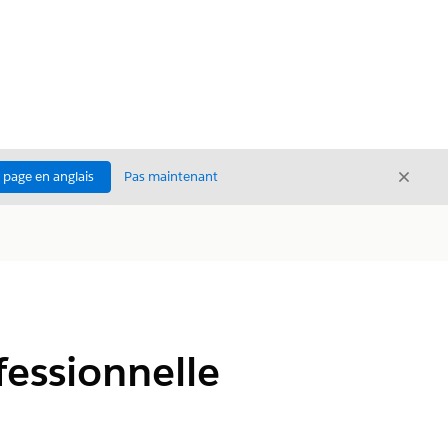
Ferme
a page en anglais
Pas maintenant
Fermer
essionnelle