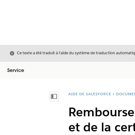
Fermer
Ce texte a été traduit à l’aide du système de traduction automatiq
Service
AIDE DE SALESFORCE
DOCUME
Vous êtes ici :
Afficher la table des matières
Remboursem
et de la cer