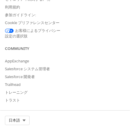
ングロジックと履行ワークフローを定義します。
利用規約
参加ガイドライン:
Cookie プリファレンスセンター
この記事で問題は解決されましたか?
お客様によるプライバシー
ご意見をお待ちしております。
設定の選択肢
はい
いいえ
COMMUNITY
AppExchange
Salesforce システム管理者
Salesforce 開発者
Trailhead
トレーニング
トラスト
Select Org
日本語