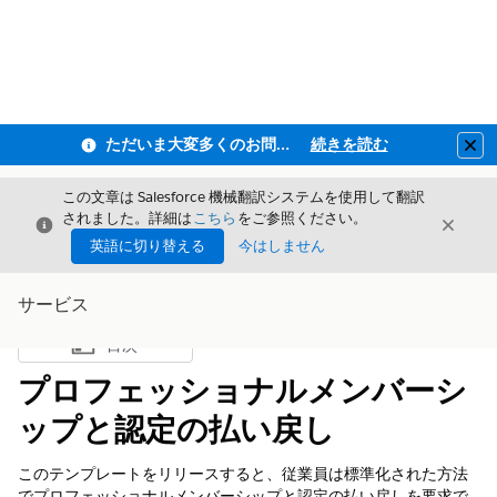
ただいま大変多くのお問い合わせをいただいており、ご連絡までにお時間を頂戴しております
続きを読む
Clo
この文章は Salesforce 機械翻訳システムを使用して翻訳
されました。詳細は
こちら
をご参照ください。
閉じる
閉じ
閉じる
英語に切り替える
今はしません
サービス
目次
目次を表示
プロフェッショナルメンバーシ
ップと認定の払い戻し
このテンプレートをリリースすると、従業員は標準化された方法
でプロフェッショナルメンバーシップと認定の払い戻しを要求で