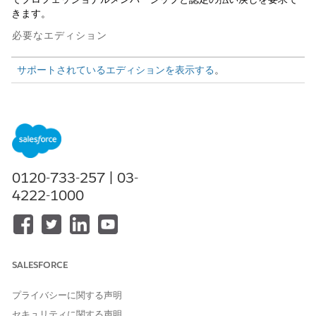
きます。
必要なエディション
サポートされているエディションを表示する
。
このテンプレートでは、正確かつ監査可能な履行のために重要な
ユーザーの詳細を取得するサービス要求レコードが作成されま
す。テンプレートに含まれている内容を確認します。
受入属性
0120-733-257 | 03-
このテンプレートの受入フォームでは、従業員から次の詳細を取
4222-1000
得します: 認定またはメンバーシップ名、経費種別、支払日、ビジ
ネスの正当性、提供者または発行機関、通貨、件名、ケースの発
生源、領収書のアップロード、金額。
履行と統合
SALESFORCE
このテンプレートには、受入または履行のための事前設定済みの
インテグレーションは含まれません。マネージャーの承認ルーテ
プライバシーに関する声明
ィングが必要です。Flow Builder を使用して、カスタムルーティ
セキュリティに関する声明