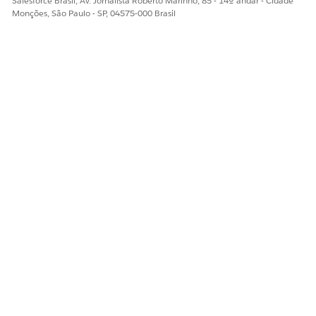
Salesforce Brasil, Av. Jornalista Roberto Marinho, 85 - 14º andar - Cidade
Monções, São Paulo - SP, 04575-000 Brasil