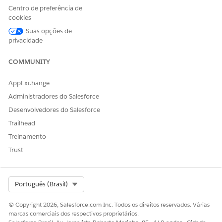
definir a lógica de roteamento personalizada e os fluxos de
Centro de preferência de
trabalho de processamento.
cookies
Suas opções de
privacidade
ESTE ARTIGO RESOLVEU SEU PROBLEMA?
COMMUNITY
Diga-nos para podermos melhorar!
AppExchange
Sim
Não
Administradores do Salesforce
Desenvolvedores do Salesforce
Trailhead
Treinamento
Trust
Select Org
Português (Brasil)
© Copyright 2026, Salesforce.com Inc. Todos os direitos reservados. Várias
marcas comerciais dos respectivos proprietários.