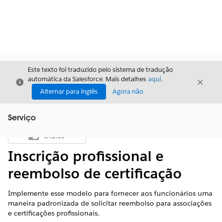
Este texto foi traduzido pelo sistema de tradução
automática da Salesforce. Mais detalhes
aqui
.
Fechar
Fecha
Fechar
Alternar para inglês
Agora não
Serviço
Índice
Mostrar índice
Inscrição profissional e
reembolso de certificação
Implemente esse modelo para fornecer aos funcionários uma
maneira padronizada de solicitar reembolso para associações
e certificações profissionais.