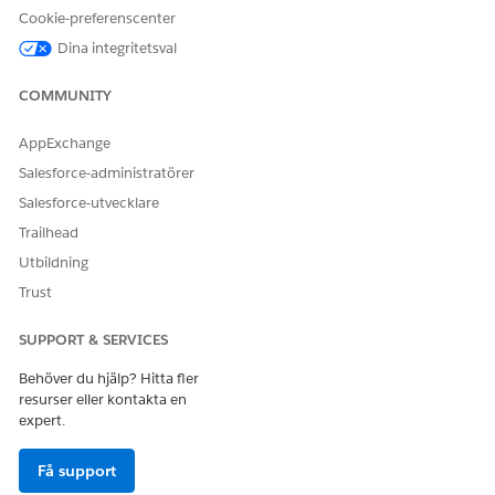
Cookie-preferenscenter
Dina integritetsval
LÖSTE DENNA ARTIKEL DITT PROBLEM?
COMMUNITY
Berätta för oss vad vi kan förbättra!
AppExchange
Ja
Nej
Salesforce-administratörer
Salesforce-utvecklare
Trailhead
Utbildning
Trust
SUPPORT & SERVICES
Behöver du hjälp? Hitta fler
resurser eller kontakta en
expert.
Få support