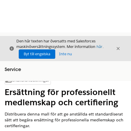
Den här texten har översatts med Salesforces
maskinöversättningssystem. Mer information
här
.
Stäng
Stäng
Stäng
Byt till engelska
Inte nu
Service
Innehållsförteckningar
Visa innehållsförteckning
Ersättning för professionellt
medlemskap och certifiering
Distribuera denna mall för att ge anställda ett standardiserat
sätt att begära ersättning för professionella medlemskap och
certifieringar.