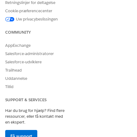
Retningslinjer for deltagelse
Denne handling starter den sikre oprettelse af en sag og flytter
Cookie-præferencecenter
samtalen fra AI-agenten til HR- eller juridiske specialister ved
Uw privacybeslissingen
brug af forløbet Eskaler fortrolig klage.
COMMUNITY
API-navn
WorkplaceAccommodation
Handlingstype
Standard
AppExchange
Salesforce-administratorer
Referencehandlingstype
Forløb
Salesforce-udviklere
Referencehandling
Indkvartering på
Trailhead
arbejdsplads
Uddannelse
Input
Medarbejder-id,
Tillid
Indkvarteringsbeskrivelse,
Indkvarteringstype,
Foretrukken kontaktmetode,
SUPPORT & SERVICES
Indkvarteringsvarighed,
Servicedefinitions-id
Har du brug for hjælp? Find flere
ressourcer, eller få kontakt med
Output
Sagsnummer, Status
en ekspert.
Kører denne handling en
Nej
Få support
eller flere