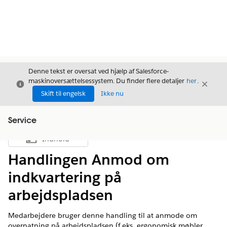
Denne tekst er oversat ved hjælp af Salesforce-
maskinoversættelsessystem. Du finder flere detaljer
her
.
Luk
Luk
Luk
Skift til engelsk
Ikke nu
Service
Indhold
Vis indholdsfortegnelse
Handlingen Anmod om
indkvartering på
arbejdspladsen
Medarbejdere bruger denne handling til at anmode om
overnatning på arbejdspladsen (f.eks. ergonomisk møbler