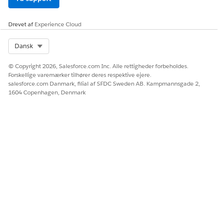
meddelelsesskabeloner?
Drevet af
Experience Cloud
Eksempler på erklæringer, der udløser denne handling
Select Org
Dansk
"Jeg har brug for en anmodning om indkvartering på
arbejdspladsen".
© Copyright 2026, Salesforce.com Inc. Alle rettigheder forbeholdes.
"Anmod om en ergonomisk stol som en midlertidig
Forskellige varemærker tilhører deres respektive ejere.
indkvartering".
salesforce.com Danmark, filial af SFDC Sweden AB. Kampmannsgade 2,
"Indsend en anmodning om indkvartering for
1604 Copenhagen, Denmark
specialudstyr".
LØSTE DENNE ARTIKEL DIT PROBLEM?
Giv os besked, så vi kan forbedre os!
Ja
Nej