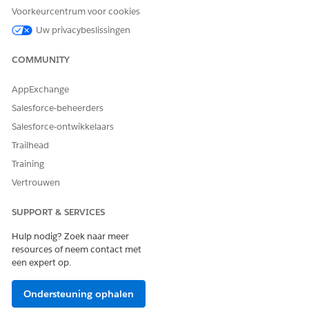
uitvoert. Zie
Trust behouden met Agentforce acties
.
Voorkeurcentrum voor cookies
Deze actie initieert het veilig maken van een case en
Uw privacybeslissingen
verplaatst het gesprek van de AI-agent naar HR- of juridische
specialisten met behulp van de stroom Vertrouwelijke klacht
COMMUNITY
escaleren.
AppExchange
API-naam
WorkplaceAccommodation
Salesforce-beheerders
Actietype
Standaard
Salesforce-ontwikkelaars
Type verwijzingsactie
Stroom
Trailhead
Training
Verwijzingsactie
Werkplekaccommodatie
Vertrouwen
Invoer
Werknemers-ID, Beschrijving
van accommodatie, Type
SUPPORT & SERVICES
accommodatie,
Voorkeurscontactmethode,
Hulp nodig? Zoek naar meer
Duur van accommodatie, ID
resources of neem contact met
van servicedefinitie
een expert op.
Uitvoer
Casenummer, Status
Ondersteuning ophalen
Voert deze actie een of meer
Nee