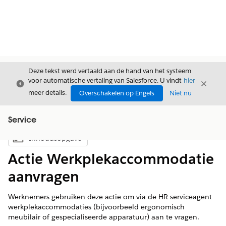
Deze tekst werd vertaald aan de hand van het systeem
voor automatische vertaling van Salesforce. U vindt
hier
Sluiten
Sluite
Sluiten
meer details.
Overschakelen op Engels
Niet nu
Service
Inhoudsopgave
Inhoudsopgave weergeven
Actie Werkplekaccommodatie
aanvragen
Werknemers gebruiken deze actie om via de HR serviceagent
werkplekaccommodaties (bijvoorbeeld ergonomisch
meubilair of gespecialiseerde apparatuur) aan te vragen.