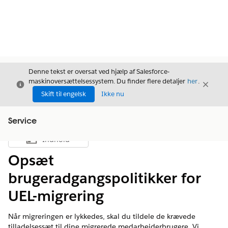
Denne tekst er oversat ved hjælp af Salesforce-
maskinoversættelsessystem. Du finder flere detaljer
her
.
Luk
Luk
Luk
Skift til engelsk
Ikke nu
Service
Indhold
Vis indholdsfortegnelse
Opsæt
brugeradgangspolitikker for
UEL-migrering
Når migreringen er lykkedes, skal du tildele de krævede
tilladelsessæt til dine migrerede medarbejderbrugere. Vi