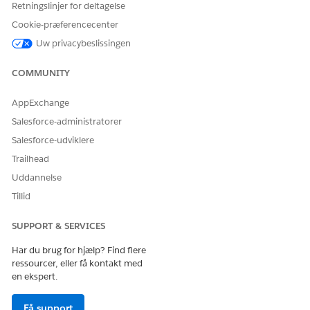
Klik på
Ny politik for brugeradgang
.
Retningslinjer for deltagelse
Angiv Politiknavn og API-navn for din politik, og klik
Cookie-præferencecenter
derefter på
Gem
.
Uw privacybeslissingen
Åbn den oprettede brugeradgangspolitik.
Klik på
Rediger kriterier
.
COMMUNITY
Under Definer brugerkriterier skal du indstille Ressource til
Profil og Værdi til Forenet medarbejder.
AppExchange
Under Definer handlinger skal du angive handling, mål og
Salesforce-administratorer
værdi for at tildele eller tilbagekalde tilladelsessætlicenser,
tilladelsessætgrupper og tilladelsessætlicenser.
Salesforce-udviklere
Gem politikken.
Trailhead
Under Anvend politik til brugere, der opfylder kriterier, skal
Uddannelse
du klikke på
Anvend politik
.
Vælg de brugere, der skal anvendes politikken på, og klik
Tillid
derefter på
Anvend på valgte brugere
.
SUPPORT & SERVICES
Har du brug for hjælp? Find flere
ressourcer, eller få kontakt med
LØSTE DENNE ARTIKEL DIT PROBLEM?
en ekspert.
Giv os besked, så vi kan forbedre os!
Få support
Ja
Nej