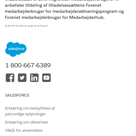
anbefaler tildeling af tilladelsessættene Forenet
medarbejderbruger for medarbejderaktiveringsprogram og
Forenet medarbejderbruger for Medarbejderhub.
EDITIONSHEADING
Vis understøttede versioner
.
BRUGERTILLADELSER PÅKRÆVET
1-800-667-6389
Hvis du vil tildele
Tildel tilladelsessæt OG Vis
tilladelsessæt:
opsætning og konfiguration
Hvis du vil fjerne
Tildel tilladelsessæt
tilladelsessættildelinger:
SALESFORCE
Skriv
i feltet
Indstillinger for brugeradministration
Find hurtigt i Opsætning, og vælg derefter
Indstillinger for
Erklæring om beskyttelse af
brugeradministration
.
personlige oplysninger
Aktiver
Brugeradgangspolitikker
.
Erklæring om sikkerhed
Skriv Politikker for brugeradgang i feltet Find hurtigt, og
Vilkår for anvendelse
vælg derefter
Politikker for brugeradgang
.