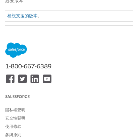
必要版本
檢視支援的版本
。
需要的使用者權限
指派權限集：
「指派權限集」與「檢視設定
和組態」權限
移除權限集指派：
「指派權限集」權限
1-800-667-6389
進入「設定」，在「快速尋找」方塊中，輸入
，
使用者管理設定
然後選取「
使用者管理設定
」。
開啟「
使用者存取權原則
」。
在「快速尋找」方塊中,輸入使用者存取原則,然後選取「
使用者
SALESFORCE
存取原則
」。
按一下「
新增使用者存取權原則
」。
隱私權聲明
輸入原則的「原則名稱」和「API 名稱」,然後按一下「
儲
存
」。
安全性聲明
開啟已建立的使用者存取原則。
使用條款
按一下「
編輯條件
」。
參與原則
在「定義使用者條件」下,將「資源」設定為「設定檔」,將