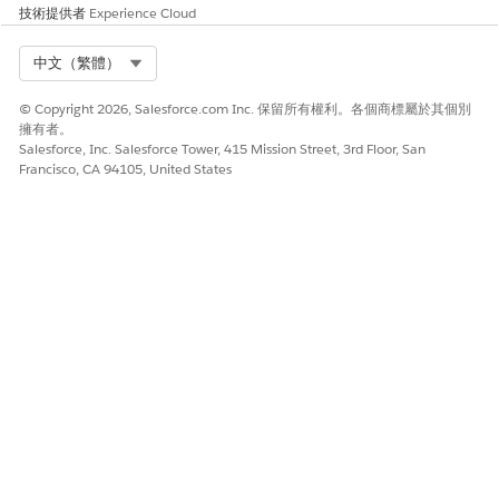
技術提供者
Experience Cloud
Select Org
中文（繁體）
© Copyright 2026, Salesforce.com Inc. 保留所有權利。各個商標屬於其個別
擁有者。
Salesforce, Inc. Salesforce Tower, 415 Mission Street, 3rd Floor, San
Francisco, CA 94105, United States