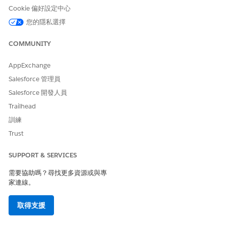
「值」設定為「統一個人」。
Cookie 偏好設定中心
在「定義動作」下,設定動作、目標和值以授與或撤銷權限集、
您的隱私選擇
權限集群組和權限集授權。
儲存原則。
COMMUNITY
在「將原則套用至符合條件的使用者」下,按一下「
套用原
則
」。
AppExchange
選取要套用原則的使用者,然後按一下「
套用至選取的使用
Salesforce 管理員
者
」。
Salesforce 開發人員
Trailhead
訓練
此文章是否解決您的問題？
Trust
請讓我們知道，以便我們改進！
是
否
SUPPORT & SERVICES
需要協助嗎？尋找更多資源或與專
家連線。
取得支援