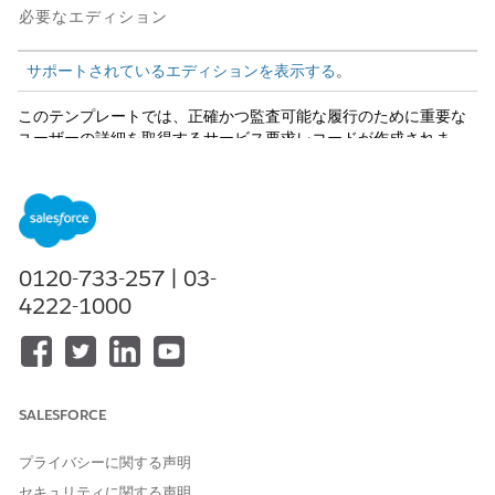
必要なエディション
サポートされているエディションを表示する
。
このテンプレートでは、正確かつ監査可能な履行のために重要な
ユーザーの詳細を取得するサービス要求レコードが作成されま
す。テンプレートに含まれている内容を確認します。
受入属性
このテンプレートの受入フォームでは、従業員から [指名理由]、
[件名]、[指名者]、[ボーナス金額]、[ケース発生源] の詳細を取得
0120-733-257 | 03-
します。
4222-1000
履行と統合
このテンプレートには、15Five コネクタを使用してレコグニショ
ン成果を同期する事前設定済みのインテグレーションが含まれま
SALESFORCE
す。カスタムワークフローは、Flow Builder 内でさらに管理でき
ます。
プライバシーに関する声明
セキュリティに関する声明