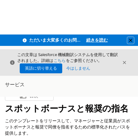
ただいま大変多くのお問い合わせをいただいており、ご連絡までにお時間を頂戴しております
続きを読む
Clo
この文章は Salesforce 機械翻訳システムを使用して翻訳
されました。詳細は
こちら
をご参照ください。
閉じる
閉じ
閉じる
英語に切り替える
今はしません
サービス
目次
目次を表示
スポットボーナスと報奨の指名
このテンプレートをリリースして、マネージャーと従業員がスポ
ットボーナスと報奨で同僚を指名するための標準化されたパスを
提供します。