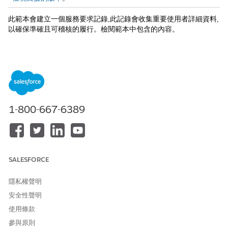
此範本會建立一個服務要求記錄,此記錄會收集重要使用者詳細資料,
以確保準確且可稽核的履行。檢閱範本中包含的內容。
入院屬性
此範本的入院表單會從員工中取用以下詳細資料:提名原因、主旨、
提名者、獎金金額、個案來源。
履行與整合
1-800-667-6389
此範本包含使用 15Five 連接器來同步化認可成就的預先設定整
合。您可以在 Flow Builder 中進一步管理自訂工作流程。
SALESFORCE
此文章是否解決您的問題？
請讓我們知道，以便我們改進！
隱私權聲明
安全性聲明
是
否
使用條款
參與原則