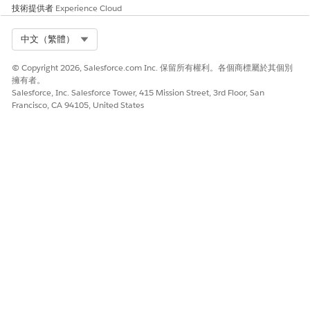
技術提供者
Experience Cloud
Select Org
中文（繁體）
© Copyright 2026, Salesforce.com Inc. 保留所有權利。各個商標屬於其個別
擁有者。
Salesforce, Inc. Salesforce Tower, 415 Mission Street, 3rd Floor, San
Francisco, CA 94105, United States