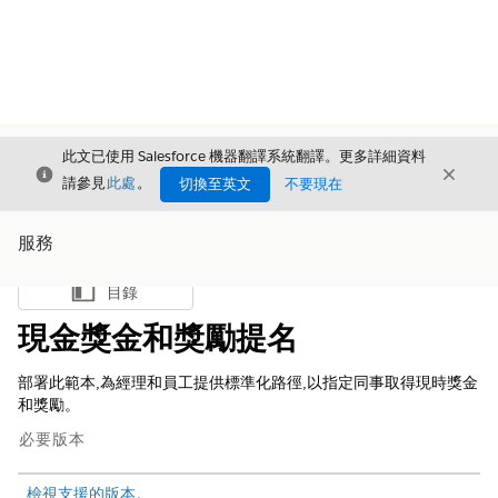
此文已使用 Salesforce 機器翻譯系統翻譯。更多詳細資料
結束
結束
結束
請參見
此處
。
切換至英文
不要現在
服務
目錄
顯示目錄
現金獎金和獎勵提名
部署此範本,為經理和員工提供標準化路徑,以指定同事取得現時獎金
和獎勵。
必要版本
檢視支援的版本
。