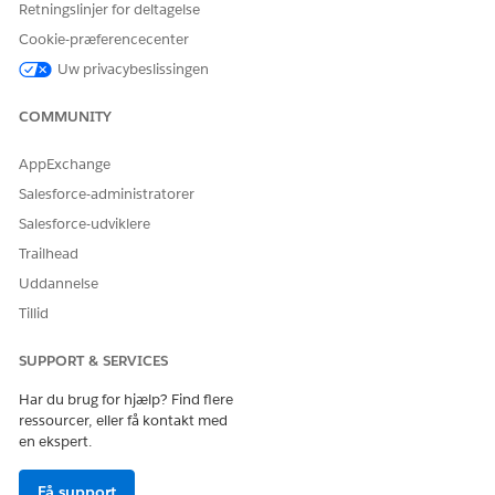
fuldførelsesarbejdsflows.
Retningslinjer for deltagelse
Cookie-præferencecenter
Uw privacybeslissingen
LØSTE DENNE ARTIKEL DIT PROBLEM?
COMMUNITY
Giv os besked, så vi kan forbedre os!
AppExchange
Ja
Nej
Salesforce-administratorer
Salesforce-udviklere
Trailhead
Uddannelse
Tillid
SUPPORT & SERVICES
Har du brug for hjælp? Find flere
ressourcer, eller få kontakt med
en ekspert.
Få support