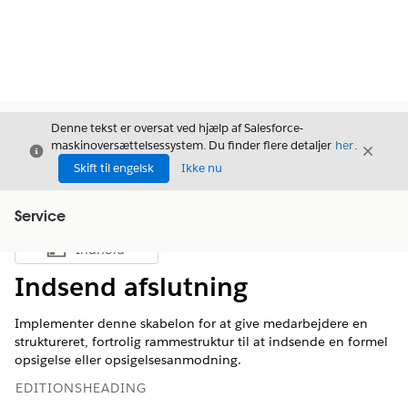
Denne tekst er oversat ved hjælp af Salesforce-
maskinoversættelsessystem. Du finder flere detaljer
her
.
Luk
Luk
Luk
Skift til engelsk
Ikke nu
Service
Indhold
Vis indholdsfortegnelse
Indsend afslutning
Implementer denne skabelon for at give medarbejdere en
struktureret, fortrolig rammestruktur til at indsende en formel
opsigelse eller opsigelsesanmodning.
EDITIONSHEADING