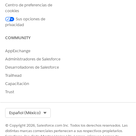
Centro de preferencias de
cookies
Sus opciones de
¿RESOLVIÓ ESTE ARTÍCULO SU PROBLEMA?
privacidad
¡Háganos saber cómo podemos mejorar!
COMMUNITY
Sí
No
AppExchange
Administradores de Salesforce
Desarrolladores de Salesforce
Trailhead
Capacitación
Trust
Select Org
Español (México)
© Copyright 2026, Salesforce.com Inc. Todos los derechos reservados. Las
distintas marcas comerciales pertenecen a sus respectivos propietarios.