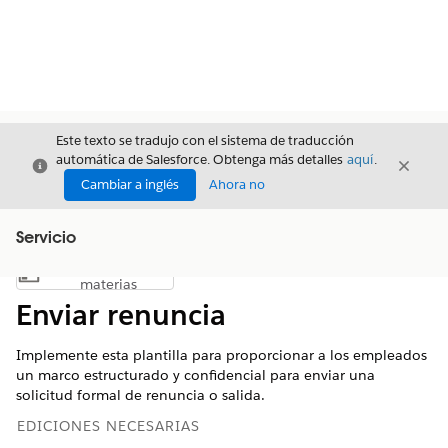
Este texto se tradujo con el sistema de traducción
automática de Salesforce. Obtenga más detalles
aquí
.
Cerrar
Cerrar
Cerrar
Cambiar a inglés
Ahora no
Servicio
Índice de
Mostrar índice de materias
materias
Enviar renuncia
Implemente esta plantilla para proporcionar a los empleados
un marco estructurado y confidencial para enviar una
solicitud formal de renuncia o salida.
EDICIONES NECESARIAS