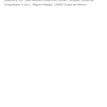
Salesforce, Inc. Calle Montes Urales 424, Lomas - Virreyes, Lomas de
Chapultepec V Secc., Miguel Hidalgo, 11000 Ciudad de México