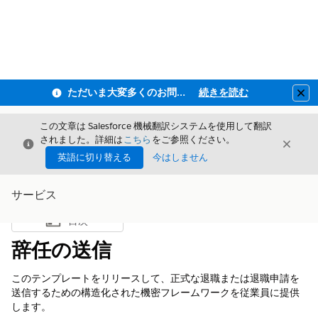
ただいま大変多くのお問い合わせをいただいており、ご連絡までにお時間を頂戴しております
続きを読む
Clo
この文章は Salesforce 機械翻訳システムを使用して翻訳
されました。詳細は
こちら
をご参照ください。
閉じる
閉じ
閉じる
英語に切り替える
今はしません
サービス
目次
目次を表示
辞任の送信
このテンプレートをリリースして、正式な退職または退職申請を
送信するための構造化された機密フレームワークを従業員に提供
します。