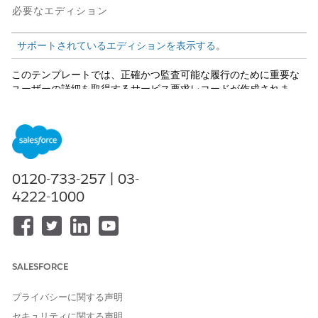
必要なエディション
サポートされているエディションを表示する
。
このテンプレートでは、正確かつ監査可能な履行のために重要な
ユーザーの詳細を取得するサービス要求レコードが作成されま
す。テンプレートに含まれている内容を確認します。
受入属性
このテンプレートの受入フォームでは、従業員から次の詳細を取
得します。
0120-733-257 | 03-
4222-1000
デフォルト: Case Origin, Status。
Resignation Details (退職の詳細): [Proposed Last Working
Date (提案最終勤務日)]、[Primary Reason (主な理由)]、
[Comment (コメント)]。
SALESFORCE
履行と統合
このテンプレートには、受入または履行のための事前設定済みの
プライバシーに関する声明
インテグレーションは含まれません。マネージャーの承認ルーテ
セキュリティに関する声明