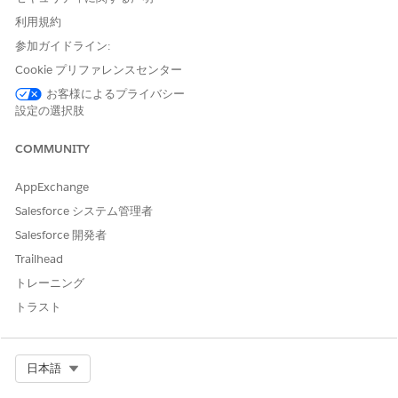
ィングが必要です。Flow Builder を使用して、カスタムルーティ
ングロジックと履行ワークフローを定義します。
利用規約
参加ガイドライン:
Cookie プリファレンスセンター
お客様によるプライバシー
この記事で問題は解決されましたか?
設定の選択肢
ご意見をお待ちしております。
COMMUNITY
はい
いいえ
AppExchange
Salesforce システム管理者
Salesforce 開発者
Trailhead
トレーニング
トラスト
Select Org
日本語