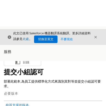
此文已使用 Salesforce 機器翻譯系統翻譯。更多詳細資料
結束
結束
結束
請參見
此處
。
切換至英文
不要現在
服務
目錄
顯示目錄
提交小組認可
部署此範本,為員工提供標準化方式來識別其對等並提交小組認可要
求。
必要版本
檢視支援的版本
。