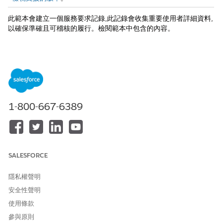
此範本會建立一個服務要求記錄,此記錄會收集重要使用者詳細資料,
以確保準確且可稽核的履行。檢閱範本中包含的內容。
入院屬性
此範本的入院表單會從員工中取用以下詳細資料:主旨、個案來源、
核心值對應、訊息、選取模式、個人報告、部門電子郵件。
履行與整合
1-800-667-6389
此範本包含使用 15Five 連接器來同步化認可成就的預先設定整
合。您可以在 Flow Builder 中進一步管理自訂工作流程。
SALESFORCE
此文章是否解決您的問題？
請讓我們知道，以便我們改進！
隱私權聲明
安全性聲明
是
否
使用條款
參與原則