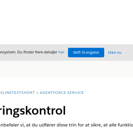
ssystem. Du finder flere detaljer
her
.
Skift til engelsk
Ikke nu
ELINKTEXTSHORT
AGENTFORCE SERVICE
ringskontrol
anbefaler vi, at du udfører disse trin for at sikre, at alle funk