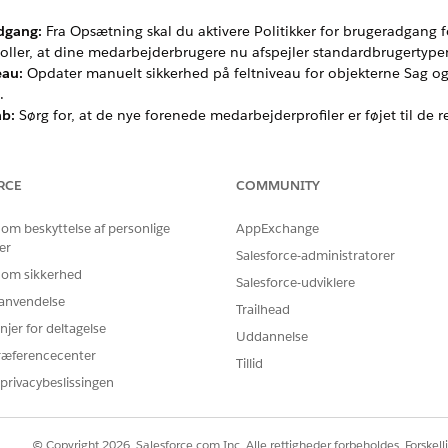
adgang:
Fra Opsætning skal du aktivere Politikker for brugeradgang fo
ller, at dine medarbejderbrugere nu afspejler standardbrugertypen 
eau:
Opdater manuelt sikkerhed på feltniveau for objekterne Sag og 
.
b:
Sørg for, at de nye forenede medarbejderprofiler er føjet til de r
æft, at det obligatoriske Employee2.User-felt er korrekt udfyldt fo
i anbefaler kørsel af
managerprovisionering
, når migreringen er ly
RCE
COMMUNITY
 om beskyttelse af personlige
AppExchange
BLEM?
er
Salesforce-administratorer
 os!
 om sikkerhed
Salesforce-udviklere
r anvendelse
Trailhead
njer for deltagelse
Uddannelse
ræferencecenter
Tillid
privacybeslissingen
© Copyright 2026, Salesforce.com Inc. Alle rettigheder forbeholdes. Forskell