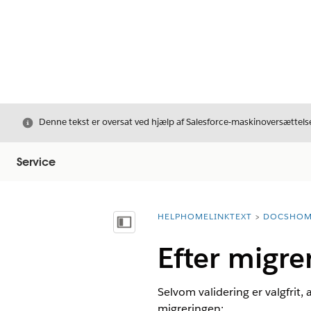
Luk
Denne tekst er oversat ved hjælp af Salesforce-maskinoversættelse
Service
HELPHOMELINKTEXT
DOCSHOM
breadcrumbDescription
Vis indholdsfortegnelse
Efter migre
Selvom validering er valgfrit, 
migreringen: