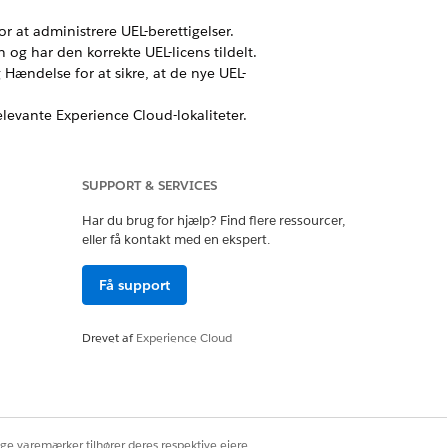
r at administrere UEL-berettigelser.
og har den korrekte UEL-licens tildelt.
Hændelse for at sikre, at de nye UEL-
elevante Experience Cloud-lokaliteter.
r migrerede brugere.
kkedes.
SUPPORT & SERVICES
Har du brug for hjælp? Find flere ressourcer,
eller få kontakt med en ekspert.
Ja
Nej
Få support
Drevet af
Experience Cloud
ige varemærker tilhører deres respektive ejere.