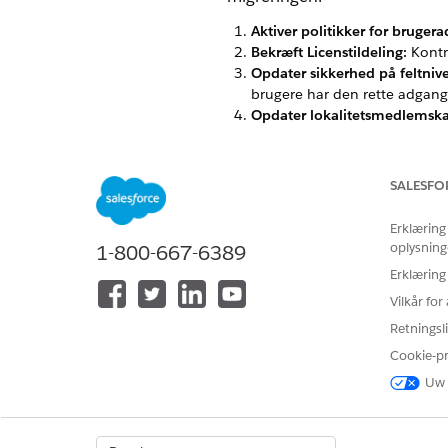
Aktiver politikker for bruger
Bekræft Licenstildeling:
Kontro
Opdater sikkerhed på feltniv
brugere har den rette adgang
Opdater lokalitetsmedlemska
Test medarbejderlinkage:
Bekr
Kør managerprovisionering:
V
SALESFO
Erklæring
LØSTE DENNE ARTIKEL DIT PRO
oplysning
1-800-667-6389
Giv os besked, så vi kan forbedre
Erklæring
Vilkår fo
Retningsli
Cookie-p
Uw 