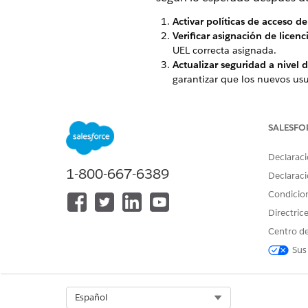
Activar políticas de acceso de
Verificar asignación de licenci
UEL correcta asignada.
Actualizar seguridad a nivel
garantizar que los nuevos us
Actualizar pertenencia al sitio
relevantes.
Prueba Employee2 Linkage:
C
SALESFO
migrados.
Ejecutar aprovisionamiento d
Declaraci
correctamente.
1-800-667-6389
Declaraci
Condicio
Directric
¿RESOLVIÓ ESTE ARTÍCULO SU 
Centro de
¡Háganos saber cómo podemos m
Sus
Select Org
Español