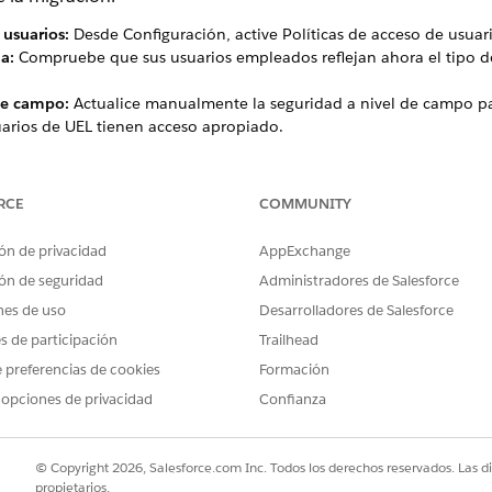
 usuarios:
Desde Configuración, active Políticas de acceso de usuar
a:
Compruebe que sus usuarios empleados reflejan ahora el tipo de 
 de campo:
Actualice manualmente la seguridad a nivel de campo pa
uarios de UEL tienen acceso apropiado.
:
Asegúrese de que los nuevos perfiles Empleado unificado se agreg
onfirme que el campo obligatorio Empleado2.Usuario está rellena
RCE
COMMUNITY
e gestor:
Recomendamos ejecutar el
aprovisionamiento de gestore
ón de privacidad
AppExchange
ón de seguridad
Administradores de Salesforce
nes de uso
Desarrolladores de Salesforce
es de participación
Trailhead
PROBLEMA?
 preferencias de cookies
Formación
ejorar!
 opciones de privacidad
Confianza
© Copyright 2026, Salesforce.com Inc. Todos los derechos reservados. Las d
propietarios.