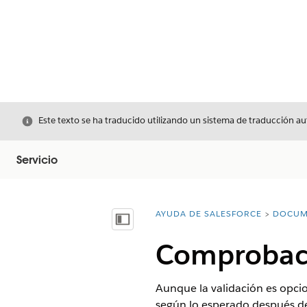
Cerrar
Este texto se ha traducido utilizando un sistema de traducción a
Servicio
AYUDA DE SALESFORCE
DOCUM
Usted está aquí:
Mostrar índice de materias
Comprobaci
Aunque la validación es opci
según lo esperado después de