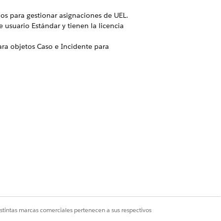
ios para gestionar asignaciones de UEL.
usuario Estándar y tienen la licencia
ra objetos Caso e Incidente para
an a los sitios de Experience Cloud
do correctamente para usuarios
s
una vez que la migración se realice
Sí
No
istintas marcas comerciales pertenecen a sus respectivos