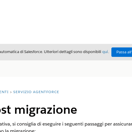
automatica di Salesforce. Ulteriori dettagli sono disponibili
qui
.
Passa all
ENTI
SERVIZIO AGENTFORCE
ost migrazione
tiva, si consiglia di eseguire i seguenti passaggi per assicurar
o la migrazione: