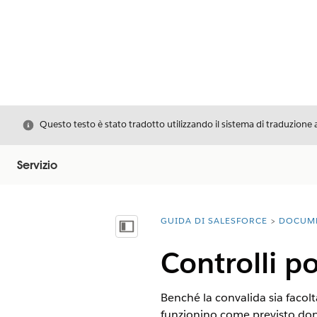
Chiudi
Questo testo è stato tradotto utilizzando il sistema di traduzione 
Servizio
GUIDA DI SALESFORCE
DOCUM
Ti trovi qui:
Mostra sommario
Controlli p
Benché la convalida sia facolta
funzionino come previsto dop