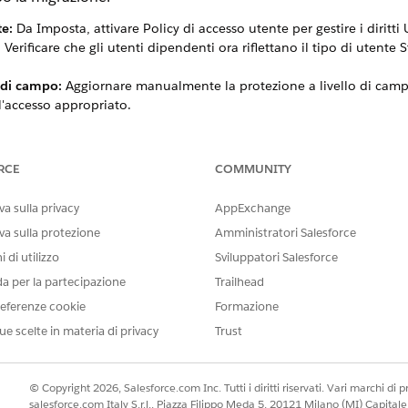
te:
Da Imposta, attivare Policy di accesso utente per gestire i diritti 
:
Verificare che gli utenti dipendenti ora riflettano il tipo di utente
 di campo:
Aggiornare manualmente la protezione a livello di campo
l'accesso appropriato.
nza al sito:
Assicurarsi che i nuovi profili Dipendente unificato ve
ificare che il campo Employee2.User obbligatorio sia compilato corr
RCE
COMMUNITY
nsabile:
Si consiglia di eseguire
il provisioning responsabile
una vol
a sulla privacy
AppExchange
va sulla protezione
Amministratori Salesforce
 di utilizzo
Sviluppatori Salesforce
IL PROBLEMA?
da per la partecipazione
Trailhead
orare!
eferenze cookie
Formazione
ue scelte in materia di privacy
Trust
© Copyright 2026, Salesforce.com Inc. Tutti i diritti riservati. Vari marchi di pro
salesforce.com Italy S.r.l., Piazza Filippo Meda 5, 20121 Milano (MI) Capit