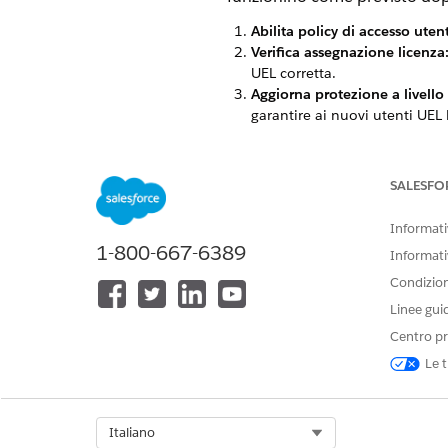
Abilita policy di accesso uten
Verifica assegnazione licenza
UEL corretta.
Aggiorna protezione a livello
garantire ai nuovi utenti UEL 
Aggiornamento dell'appartene
pertinenti.
Testa Employee2 Linkage:
Ver
SALESFO
Esegui provisioning del respo
migrazione.
Informativ
1-800-667-6389
Informati
Condizioni
QUESTO ARTICOLO HA RISOLTO 
Linee gui
Facci sapere, così possiamo migli
Centro pr
Le t
Select Org
Italiano