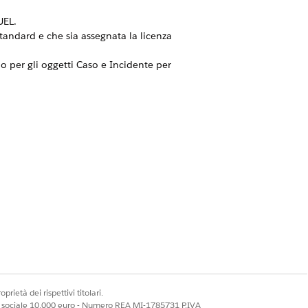
UEL.
 Standard e che sia assegnata la licenza
 per gli oggetti Caso e Incidente per
ngano aggiunti ai siti Experience Cloud
ettamente per gli utenti migrati.
ta completata correttamente la
Sì
No
prietà dei rispettivi titolari.
ale sociale 10.000 euro - Numero REA MI-1785731 P.IVA