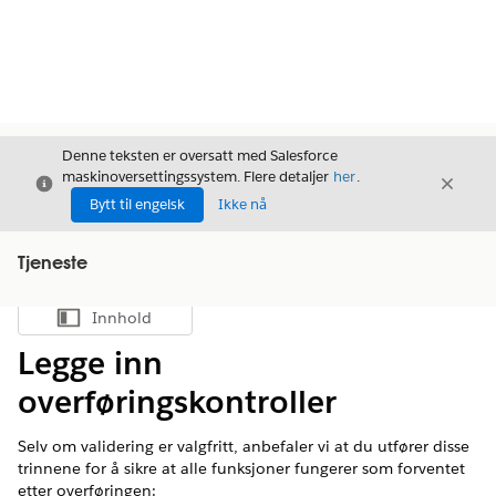
Denne teksten er oversatt med Salesforce
maskinoversettingssystem. Flere detaljer
her
.
Avslutt
Avslut
Avslutt
Bytt til engelsk
Ikke nå
Tjeneste
Innhold
Vis innholdsfortegnelse
Legge inn
overføringskontroller
Selv om validering er valgfritt, anbefaler vi at du utfører disse
trinnene for å sikre at alle funksjoner fungerer som forventet
etter overføringen: