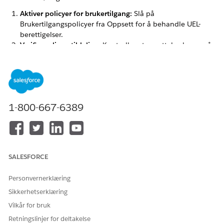
Aktiver policyer for brukertilgang:
Slå på
Brukertilgangspolicyer fra Oppsett for å behandle UEL-
berettigelser.
Verifisere lisenstildeling:
Kontroller at ansattebrukerne nå
gjenspeiler brukertypen Standard og har den riktige UEL-
lisensen tildelt.
Oppdatere feltnivåsikkerhet:
Oppdater feltnivåsikkerhet
manuelt for Sak- og Hendelse-objekter for å sikre at de nye
UEL-brukerne har riktig tilgang.
1-800-667-6389
Oppdatere nettstedsmedlemskap:
Kontroller at de nye
Forente ansatt-profilene er lagt til på de relevante
Experience Cloud-nettstedene.
Test Employee2 Linkage:
Kontroller at det obligatoriske
feltet Employee2.User er riktig fylt ut for overførte brukere.
SALESFORCE
Kjør lederklargjøring:
Vi anbefaler å kjøre
lederklargjøring
når overføringen er vellykket.
Personvernerklæring
Sikkerhetserklæring
Vilkår for bruk
HJALP DENNE ARTIKKELEN MED Å LØSE PROBLEMET DITT?
Retningslinjer for deltakelse