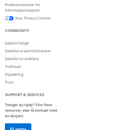
La oss få vite det slik at vi kan forbedre!
Preferansesenter for
informasjonskapsler
Ja
Nei
Your Privacy Choices
COMMUNITY
AppExchange
Salesforce-administratorer
Salesforce-utviklere
Trailhead
Opplæring
Trust
SUPPORT & SERVICES
Trenger du hjelp? Finn flere
ressurser, eller få kontakt med
en ekspert.
Få støtte