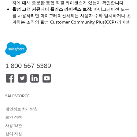
자에 대해 충분한 통합 직원 라이센스가 있는지 확인합니다.
활성 고객 커뮤니티 플러스 라이센스 보장:
마이그레이션 도구
를 사용하려면 마이그레이션하려는 사용자 수와 일치하거나 초
과하는 조직의 활성 Customer Community Plus(CCP) 라이센
스가 필요합니다. 조직에 활성 CCP 라이센스가 충분하지 않은
경우 마이그레이션을 실행하기 전에 필수 번호를 일시적으로 추
가하고 마이그레이션이 완료되면 제거합니다.
공유 모델을 비공개로 설정합니다.
계정, 연락처, 사례, 사고에
대한 기본 외부 공유 모델을 비공개로 설정합니다.
데이터 동기화
일시 중지: 마이그레이션 중 충돌을 방지하기 위
1-800-667-6389
해 Workday, Okta 또는 Azure와 같은 시스템 간의 모든 활성
직원 데이터 동기화 작업을
일시 중지합니다.
목표 프로필 만들기:
마이그레이션 중에 사용자에게 할당할 사
용자 정의 대상 UEL 프로필을 만듭니다. 이 프로필은 기존 해당
CCP 프로필을 대체합니다.
SALESFORCE
Sandbox에서 테스트:
프로덕션에 배포하기 전에 Sandbox 환
경에서 마이그레이션을 테스트하는 것이 좋습니다.
개인정보 처리방침
권한 집합 준비:
마이그레이션 후 쉽게 재할당할 수 있도록 필수
보안 정책
권한 집합 또는 권한 집합 그룹을 만듭니다.
사용 약관
참여 지침