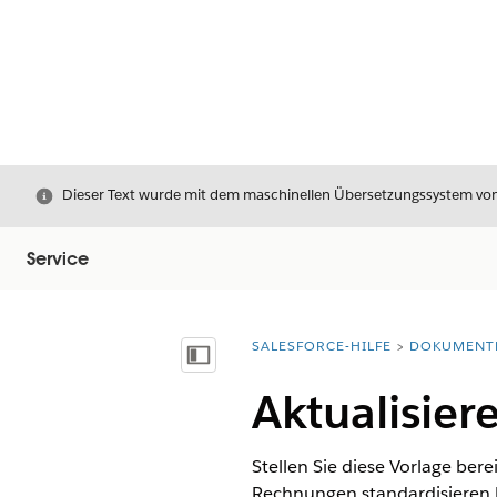
Schließen
Dieser Text wurde mit dem maschinellen Übersetzungssystem von S
Service
SALESFORCE-HILFE
DOKUMENT
Sie befinden sich hier:
Inhalt anzeigen
Aktualisie
Stellen Sie diese Vorlage be
Rechnungen standardisieren