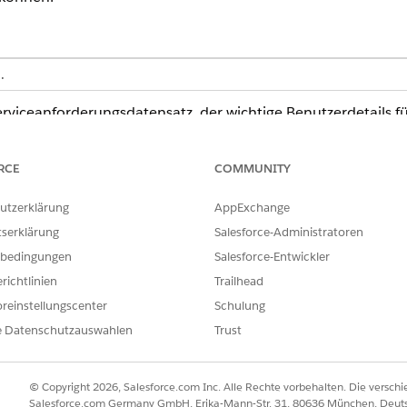
n
.
Serviceanforderungsdatensatz, der wichtige Benutzerdetails 
 Sie, was in der Vorlage enthalten ist.
RCE
COMMUNITY
utzerklärung
AppExchange
e Vorlage erfasst die folgenden Details des Mitarbeiters: 
tserklärung
Salesforce-Administratoren
Detailtyp, Fälligkeitsdatum, Synchronisierungstoken, Änder
bedingungen
Salesforce-Entwickler
richtlinien
Trailhead
reinstellungscenter
Schulung
orkonfigurierte Integration über den QuickBooks Online-Kon
e Datenschutzauswahlen
Trust
en. Benutzerdefinierte Genehmigungspfade oder Weiterleitu
© Copyright 2026, Salesforce.com Inc. Alle Rechte vorbehalten. Die versch
Salesforce.com Germany GmbH, Erika-Mann-Str. 31, 80636 München, Deut