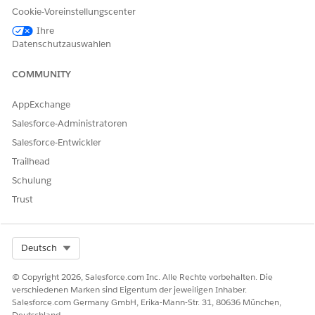
Aktion in seinem Namen ausführt. Entsprechende
Cookie-Voreinstellungscenter
Informationen finden Sie unter
Aufrechterhalten von Trust
mit Agentforce-Aktionen
.
Ihre
Datenschutzauswahlen
Diese Aktion initiiert die sichere Erstellung eines
Kundenvorgangs und überträgt die Unterhaltung mithilfe des
COMMUNITY
Flows "Vertrauliche Beschwerde eskalieren" vom AI-Agenten
an HR- oder Rechtsexperten.
AppExchange
API-Name
Aktualisieren von
Salesforce-Administratoren
Mitarbeiterzielen
Salesforce-Entwickler
Aktionstyp
Standard
Trailhead
Schulung
Referenzaktionstyp
Flow
Trust
Referenzaktion
Aktualisieren von
Mitarbeiterzielen
Eingaben
Ziel-ID, Zielbeschreibung,
Select Org
Deutsch
Fälligkeitsdatum, Status
© Copyright 2026, Salesforce.com Inc. Alle Rechte vorbehalten. Die
Ausgaben
Statusmeldung,
verschiedenen Marken sind Eigentum der jeweiligen Inhaber.
Antwortcode
Salesforce.com Germany GmbH, Erika-Mann-Str. 31, 80636 München,
Deutschland