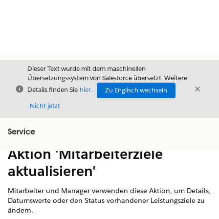
Dieser Text wurde mit dem maschinellen
Übersetzungssystem von Salesforce übersetzt. Weitere
Schließen
Schli
Details finden Sie
hier
.
Zu Englisch wechseln
Schließ
Nicht jetzt
Service
Inhalt
Inhalt anzeigen
Aktion 'Mitarbeiterziele
aktualisieren'
Mitarbeiter und Manager verwenden diese Aktion, um Details,
Datumswerte oder den Status vorhandener Leistungsziele zu
ändern.