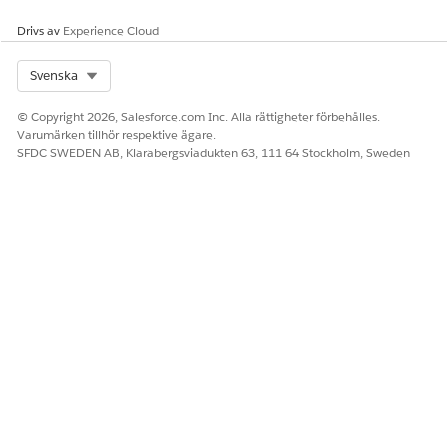
"Ändra beskrivningen av mitt Q3-mål."
Drivs av
Experience Cloud
Select Org
Svenska
LÖSTE DENNA ARTIKEL DITT PROBLEM?
© Copyright 2026, Salesforce.com Inc. Alla rättigheter förbehålles.
Berätta för oss vad vi kan förbättra!
Varumärken tillhör respektive ägare.
SFDC SWEDEN AB, Klarabergsviadukten 63, 111 64 Stockholm, Sweden
Ja
Nej