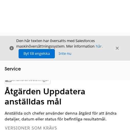
Den här texten har översatts med Salesforces
maskinöversättningssystem. Mer information
här
.
Stäng
Stäng
Stäng
Byt till engelska
Inte nu
Service
Innehållsförteckningar
Visa innehållsförteckning
Åtgärden Uppdatera
anställdas mål
Anställda och chefer använder denna åtgärd för att ändra
detaljer, datum eller status för befintliga resultatmål.
VERSIONER SOM KRÄVS