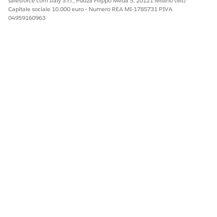
salesforce.com Italy S.r.l., Piazza Filippo Meda 5, 20121 Milano (MI)
Capitale sociale 10.000 euro - Numero REA MI-1785731 P.IVA
04959160963