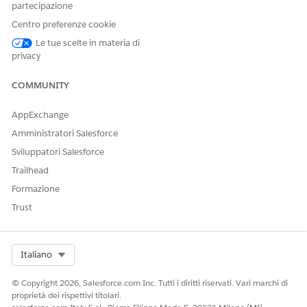
l'instradamento o le approvazioni possono essere gestiti
partecipazione
utilizzando Flow Builder.
Centro preferenze cookie
Le tue scelte in materia di
privacy
QUESTO ARTICOLO HA RISOLTO IL PROBLEMA?
COMMUNITY
Facci sapere, così possiamo migliorare!
AppExchange
Sì
No
Amministratori Salesforce
Sviluppatori Salesforce
Trailhead
Formazione
Trust
Select Org
Italiano
© Copyright 2026, Salesforce.com Inc. Tutti i diritti riservati. Vari marchi di
proprietà dei rispettivi titolari.