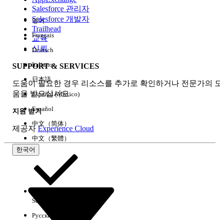
Salesforce 관리자
Salesforce 개발자
영어
경험
Trailhead
Français
교육
신뢰
Deutsch
Italiano
SUPPORT & SERVICES
모두 지우기
완료
日本語
도움이 필요한 경우 리소스를 추가로 확인하거나 전문가의 
움을 받으십시오.
Español (México)
Español
지원 받기
中文（简体）
제공자
Experience Cloud
中文（繁體）
한국어
Select Org
한국어
Русский