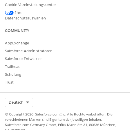
Cookie-Voreinstellungscenter
Ihre
KONNTEN SIE IHR PROBLEM MITHILFE DIESES ARTIKELS
Datenschutzauswahlen
LÖSEN?
Geben Sie uns Feedback, damit wir uns verbessern können.
COMMUNITY
Ja
Nein
AppExchange
Salesforce-Administratoren
Salesforce-Entwickler
Trailhead
Schulung
Trust
Select Org
Deutsch
© Copyright 2026, Salesforce.com Inc. Alle Rechte vorbehalten. Die
verschiedenen Marken sind Eigentum der jeweiligen Inhaber.
Salesforce.com Germany GmbH, Erika-Mann-Str. 31, 80636 München,
Deutschland