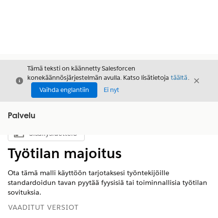
Tämä teksti on käännetty Salesforcen
konekäännösjärjestelmän avulla. Katso lisätietoja
täältä
.
Sulje
Sulje
Sulje
Vaihda englantiin
Ei nyt
Palvelu
Sisällysluettelo
Näytä sisällysluettelo
Työtilan majoitus
Ota tämä malli käyttöön tarjotaksesi työntekijöille
standardoidun tavan pyytää fyysisiä tai toiminnallisia työtilan
sovituksia.
VAADITUT VERSIOT