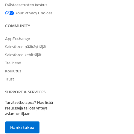
Evästeasetusten keskus
Anna palautetta, jotta voimme kehittyä!
Your Privacy Choices
Kyllä
Ei
COMMUNITY
AppExchange
Salesforce-pääkäyttäjät
Salesforce-kehittäjät
Trailhead
Koulutus
Trust
SUPPORT & SERVICES
Tarvitsetko apua? Hae lisää
resursseja tai ota yhteys
asiantuntijaan.
Hanki tukea