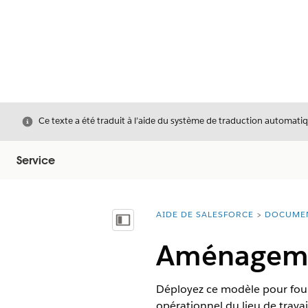
Fermer
Ce texte a été traduit à l’aide du système de traduction automatiq
Service
AIDE DE SALESFORCE
DOCUME
Vous êtes ici :
Afficher la table des matières
Aménagemen
Déployez ce modèle pour fo
opérationnel du lieu de travai