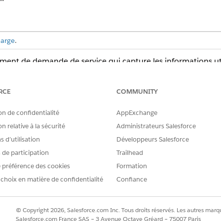
harge
.
ent de demande de service qui capture les informations uti
. Vérifiez ce qui est inclus avec le modèle.
RCE
COMMUNITY
on de confidentialité
AppExchange
ce modèle capture les détails suivants de l'employé : Type d
n relative à la sécurité
Administrateurs Salesforce
manent, Méthode de contact préférée.
 d’utilisation
Développeurs Salesforce
s de participation
Trailhead
 préférence des cookies
Formation
 intégration préconfigurée pour l'admission ou l'exécution
 choix en matière de confidentialité
Confiance
tilisez Flow Builder pour définir une logique d'achemineme
© Copyright 2026, Salesforce.com Inc. Tous droits réservés. Les autres marqu
Salesforce.com France SAS – 3 Avenue Octave Gréard – 75007 Paris