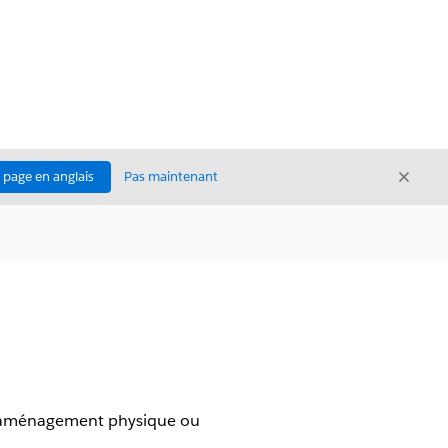
Ferme
a page en anglais
Pas maintenant
Fermer
'aménagement physique ou