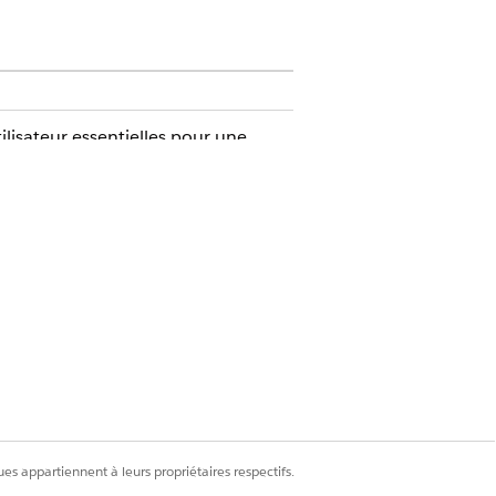
lisateur essentielles pour une
e logement, Description du
. L'acheminement de l'approbation
nt personnalisée et des workflows
es appartiennent à leurs propriétaires respectifs.