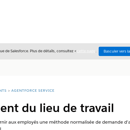
ue de Salesforce. Plus de détails, consultez <
cette page
.
Basculer vers l
NTS
AGENTFORCE SERVICE
t du lieu de travail
urnir aux employés une méthode normalisée de demande d
l.