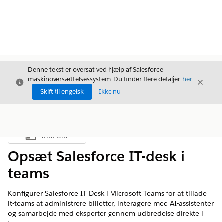
Denne tekst er oversat ved hjælp af Salesforce-
maskinoversættelsessystem. Du finder flere detaljer
her
.
Luk
Luk
Luk
Skift til engelsk
Ikke nu
Indhold
Vis indholdsfortegnelse
Opsæt Salesforce IT-desk i
teams
Konfigurer Salesforce IT Desk i Microsoft Teams for at tillade
it-teams at administrere billetter, interagere med AI-assistenter
og samarbejde med eksperter gennem udbredelse direkte i