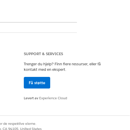
SUPPORT & SERVICES
aphAccess
Trenger du hjelp? Finn flere ressurser, eller få
kontakt med en ekspert.
Få støtte
Levert av
Experience Cloud
r de respektive eierne.
co, CA 94105, United States