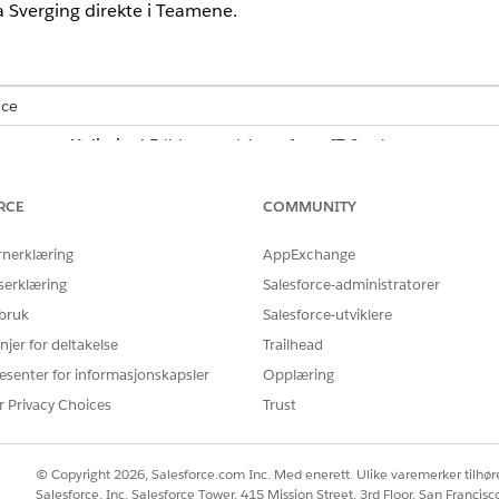
 Sverging direkte i Teamene.
nce
mance
og
Unlimited
Edition med Agentforce IT Service.
NØDVENDIG BRUKERTILLATELSE
RCE
COMMUNITY
ms:
Tillatelsessettet MicrosoftGr
rnerklæring
AppExchange
serklæring
Salesforce-administratorer
 bruk
Salesforce-utviklere
 å aktivere samarbeid og sverging i Microsoft Teams.
njer for deltakelse
Trailhead
esenter for informasjonskapsler
Opplæring
nssett
fra Oppsett-menyen.
tet Lever IT-tjenester på tvers av kanaler.
r Privacy Choices
Trust
ft Teams for Ansattjeneste.
Desk setter du bryteren til Aktiv.
© Copyright 2026, Salesforce.com Inc. Med enerett. Ulike varemerker tilhøre
Salesforce, Inc. Salesforce Tower, 415 Mission Street, 3rd Floor, San Francis