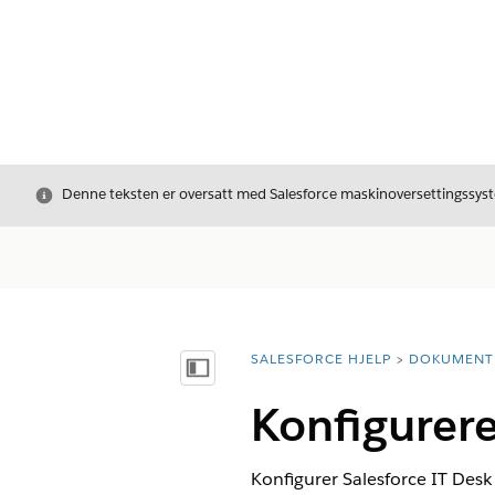
Avslutt
Denne teksten er oversatt med Salesforce maskinoversettingssyste
SALESFORCE HJELP
DOKUMENT
Du er her:
Vis innholdsfortegnelse
Konfigurere
Konfigurer Salesforce IT Desk