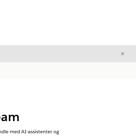
Avslut
Avslutt
team
andle med AI-assistenter og