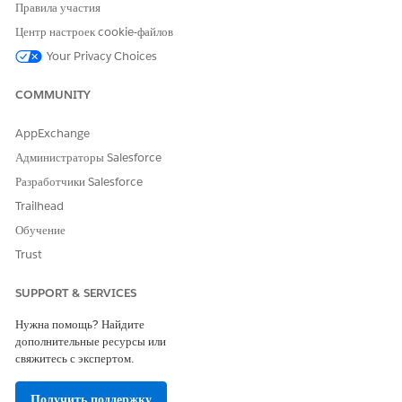
Правила участия
исполнителями ИТ
широковещател
и менеджерами при
ьного
Центр настроек cookie-файлов
предложении
сообщения
Your Privacy Choices
кандидата на
заинтересованн
крупный инцидент.
ых лиц.
Запустите канал
COMMUNITY
групповой
обработки и
AppExchange
соберите
основную
Администраторы Salesforce
группу
Разработчики Salesforce
инцидентов.
Сводка
Trailhead
решения
Обучение
документа
посредством
Trust
Agentforce.
Проверка
SUPPORT & SERVICES
затронутых и
задействованны
Нужна помощь? Найдите
х элементов
дополнительные ресурсы или
конфигурации
свяжитесь с экспертом.
(CI).
Получить поддержку