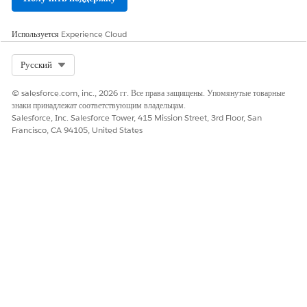
Проблема
План действий для
Исследуйте и
задач, выполняемых
диагностируйте
исполнителями
первопричину.
Используется
Experience Cloud
проблем до анализа
Создайте
первопричин.
черновик
Select Org
Русский
известной
статьи об
ошибках и
© salesforce.com, inc., 2026 гг. Все права защищены. Упомянутые товарные
задокументиру
знаки принадлежат соответствующим владельцам.
йте все
Salesforce, Inc. Salesforce Tower, 415 Mission Street, 3rd Floor, San
обходные пути.
Francisco, CA 94105, United States
Оцените
требования к
постоянному
исправлению.
Запрос на
План действий для
Получение
изменение
задач, которые
авторизации
должны быть
Консультативно
выполнены
го совета по
исполнителями
изменениям.
изменений до
Внедрение
внедрения.
изменения
расписания.