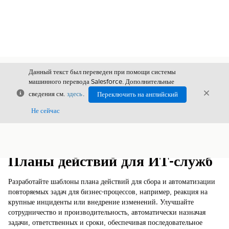
Данный текст был переведен при помощи системы
машинного перевода Salesforce. Дополнительные
Закрыть
Закры
сведения см.
здесь
.
Переключить на английский
Закрыт
Не сейчас
Содержание
Показать содержание
Планы действий для ИТ-служб
Разработайте шаблоны плана действий для сбора и автоматизации
повторяемых задач для бизнес-процессов, например, реакция на
крупные инциденты или внедрение изменений. Улучшайте
сотрудничество и производительность, автоматически назначая
задачи, ответственных и сроки, обеспечивая последовательное