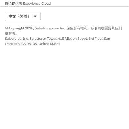
在批准前執行的工
准。
技術提供者
Experience Cloud
作動作計畫。
執行品質保證。
上載文件。
Select Org
中文（繁體）
排程 PIR。
© Copyright 2026, Salesforce.com Inc. 保留所有權利。各個商標屬於其個別
如需詳細的設定和組態步驟,請參閱
動作計畫
。
擁有者。
Salesforce, Inc. Salesforce Tower, 415 Mission Street, 3rd Floor, San
Francisco, CA 94105, United States
此文章是否解決您的問題？
請讓我們知道，以便我們改進！
是
否