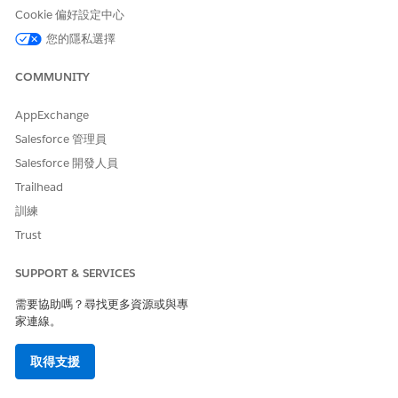
驗證受影響和受
Cookie 偏好設定中心
影響的組態項目
(CI)。
您的隱私選擇
COMMUNITY
問題
由問題履行者在根
調查並診斷根本
本原因分析之前執
原因。
行的工作動作計
草稿已知錯誤文
AppExchange
畫。
章,並記錄任何
Salesforce 管理員
因應措施。
評估永久修復需
Salesforce 開發人員
求。
Trailhead
訓練
變更要求
實作前由變更履行
取得變更顧問委
Trust
者執行的工作動作
員會授權。
計畫。
排程變更實作。
執行實作並驗
SUPPORT & SERVICES
證。
需要協助嗎？尋找更多資源或與專
執行實作後審查
家連線。
(PIR)。
取得支援
版本
由版本管理員和主
確認 CI 影響。
要版本的版本群組
取得最後進階批