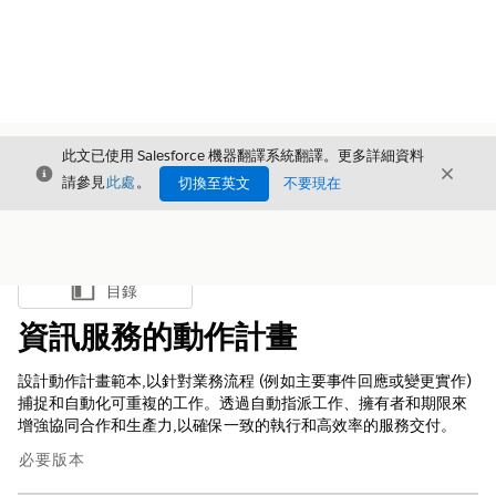
此文已使用 Salesforce 機器翻譯系統翻譯。更多詳細資料
結束
結束
結束
請參見
此處
。
切換至英文
不要現在
目錄
顯示目錄
資訊服務的動作計畫
設計動作計畫範本,以針對業務流程 (例如主要事件回應或變更實作)
捕捉和自動化可重複的工作。透過自動指派工作、擁有者和期限來
增強協同合作和生產力,以確保一致的執行和高效率的服務交付。
必要版本