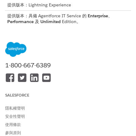
提供版本：Lightning Experience
提供版本：具備 Agentforce IT Service 的
Enterprise
、
Performance
及
Unlimited
Edition。
透過目標物件定義動作計畫範本的業務內容,並將必要內容詳細資料
儲存在目標記錄中。將使用者、 ⁇ 列或動作計畫建立者指派給每個
工作。當您從範本建立動作計畫時,工作優先順序、持續時間、指派
和其他詳細資料會從範本移轉至動作計畫。
以下是一些針對某些目標物件使用「動作計畫」的範例。
1-800-667-6389
目標物件
目的
工作
事件
由 IT 履行者和經理
傳送立即利害關
在提議主要事件候
係人廣播。
SALESFORCE
選項目時執行的工
起始群集管道並
作動作計畫。
組合主要事件小
組。
隱私權聲明
使用
安全性聲明
Agentforce 進
使用條款
行文件解決摘
要。
參與原則