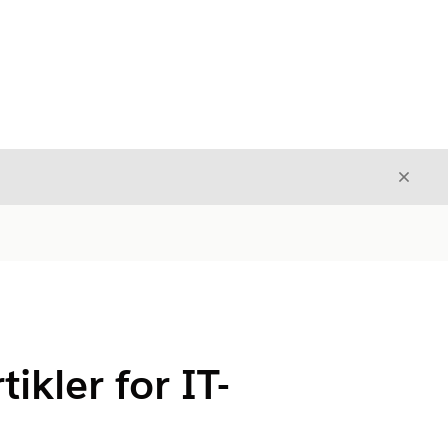
Avslut
Avslutt
kler for IT-