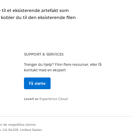
e til et eksisterende artefakt som
, kobler du til den eksisterende filen
SUPPORT & SERVICES
Trenger du hjelp? Finn flere ressurser, eller få
kontakt med en ekspert.
Få støtte
ance Fulfiller
Levert av
Experience Cloud
r IT-samsvar (for ansattportal)
v en kontroll eller krav. Hvert
r de respektive eierne.
Utkast til Sendt til Bekreftet. Når et
co, CA 94105, United States