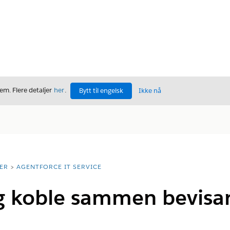
m. Flere detaljer
her
.
Bytt til engelsk
Ikke nå
ER
AGENTFORCE IT SERVICE
 koble sammen bevisarti