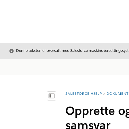
Avslutt
Denne teksten er oversatt med Salesforce maskinoversettingssyste
SALESFORCE HJELP
DOKUMENT
Du er her:
Vis innholdsfortegnelse
Opprette og
samsvar