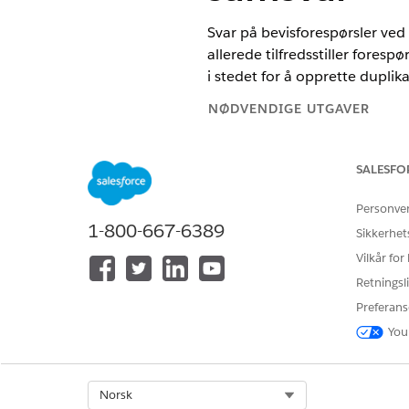
Svar på bevisforespørsler ved å
allerede tilfredsstiller foresp
i stedet for å opprette duplika
NØDVENDIGE UTGAVER
Tilgjengelig i Lightning Experie
SALESFO
Tilgjengelig i
Enterprise
,
Perfor
Personve
1-800-667-6389
Sikkerhet
Vilkår for
For å opprette og sende bevisart
Retningsli
Preferans
You
Bevisartefakter er filer, skjer
artefakt er knyttet til én eller
Select Org
Norsk