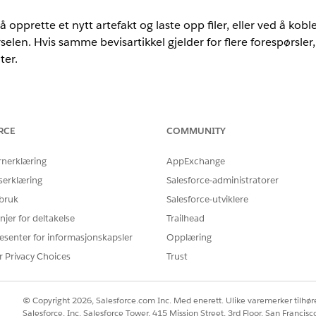
 opprette et nytt artefakt og laste opp filer, eller ved å kobl
ørselen. Hvis samme bevisartikkel gjelder for flere forespørsler
ter.
nce
RCE
COMMUNITY
mance
og
Unlimited
Edition med Agentforce IT Service.
rnerklæring
AppExchange
NØDVENDIG BRUKERTILLATELSE
serklæring
Salesforce-administratorer
 bruk
Salesforce-utviklere
efakter:
Tillatelsessettet IT Compli
njer for deltakelse
Trailhead
ELLER
esenter for informasjonskapsler
Opplæring
Tillatelsessettet Sender fo
r Privacy Choices
Trust
mbilder, rapporter og annet materiale som viser overholdelse a
© Copyright 2026, Salesforce.com Inc. Med enerett. Ulike varemerker tilhøre
 flere bevisforespørsler og går gjennom en statuslivssyklus fra 
Salesforce, Inc. Salesforce Tower, 415 Mission Street, 3rd Floor, San Francis