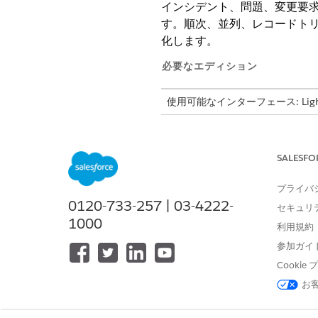
インシデント、問題、変更要求
す。順次、並列、レコードト
化します。
必要なエディション
使用可能なインターフェース: Lightni
使用可能なエディション: Agentforc
Advanced Approvals
SALESFO
は、フローオーケストレーシ
プライバ
「
Manage Advanced Approval
0120-733-257 | 03-4222-
セキュリ
1000
利用規約
既存のドキュメントでは
メモ
に適用してください。
参加ガイ
Cooki
お
例
シナリオ: John 