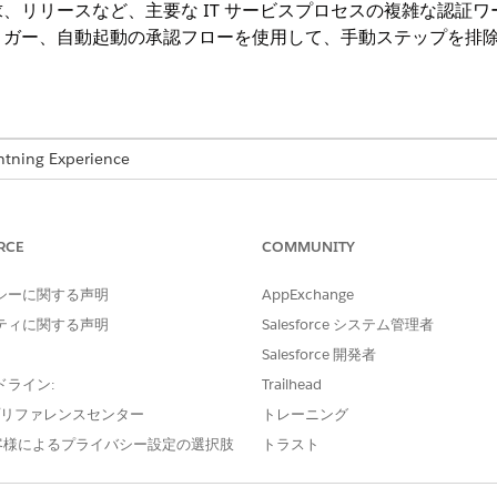
、リリースなど、主要な IT サービスプロセスの複雑な認証
リガー、自動起動の承認フローを使用して、手動ステップを排
ng Experience
e IT Service が付属する
Enterprise
Edition、
Performance
Editi
 では、フローオーケストレーションを使用して承認ワークフローを作成します。
RCE
COMMUNITY
ョンの制限とベストプラクティスが適用されます。設定および
シーに関する声明
AppExchange
s in Revenue Cloud
」を参照してください。
ティに関する声明
Salesforce システム管理者
Salesforce 開発者
Revenue CloudのAdvanced Approvalsについて説明して
ドライン:
Trailhead
e プリファレンスセンター
トレーニング
客様によるプライバシー設定の選択肢
トラスト
は Salesforce システム管理者であり、会社の重要なリリース