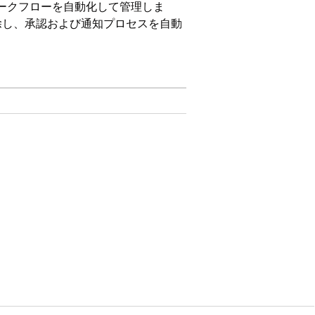
ワークフローを自動化して管理しま
除し、承認および通知プロセスを自動
on、および
Unlimited
Edition。
Advanced Approvals に
設定手順の詳細については、
いますが、同じ概念をITサービス オブジェクト
はリスクと影響が大きいため、リリース前