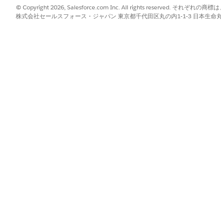
たいと考えています。Advanced Approvals 機能を使
© Copyright 2026, Salesforce.com Inc. All rights reserve
株式会社セールスフォース・ジャパン 東京都千代田区丸の内1-1-3 日本生命丸の内ガ
て承認された場合、リリースを実装したいと考えています。要
次のユーザーに転送されます。
作成または更新されたときにトリガーされる優先度が「重要」
タンをリリースに追加して、リリースマネージャーが手動で承
ke は、緊急変更要求の IT リリースを作成するリリースマネー
vanced Approvals によって自動的にすべての関係者に
す。この場合、申請は最初のユーザーが承認した後にのみ次のユ
ます。また、すべての承認者がメールで通知を受信します。
受け取るメンバーの 1 人です。Approvals アプリケーション
認して承認します。その間、Jake はリリースレコードの [承
ara のマネージャーである Julia に送信され、Julia は
申請を承認できます。