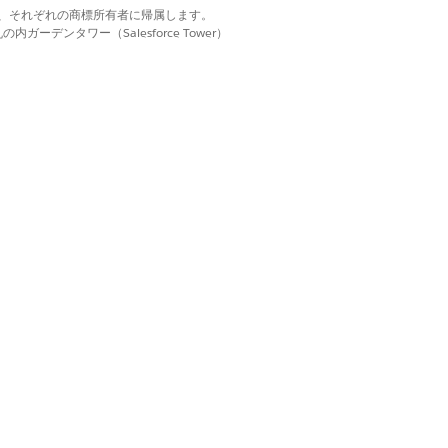
用して認証プロセスを自動化することを
d. それぞれの商標は、それぞれの商標所有者に帰属します。
ーデンタワー（Salesforce Tower）
求は、最初のユーザーが承認した場
のリリースの逐次承認フローを設計
認申請を送信できるようにします。
ジャーです。複数の承認者に申請が同時
承認申請が送信され、申請ごとに承認レ
ーザーに送信されるため、1 つの
にログインし、[承認作業項目] で申請を
認状況] 項目から申請の状況を最新
承認申請に関するメールを受信して承認ア