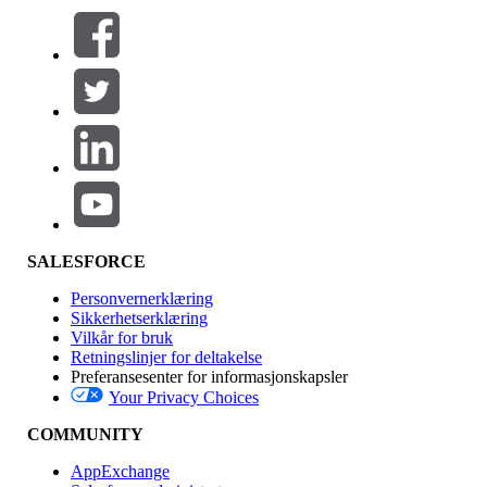
Filtre (0)
VELG FILTRE
Legg til
Produktområde
Funksjonsinnvirkning
SALESFORCE
Personvernerklæring
Sikkerhetserklæring
Vilkår for bruk
Retningslinjer for deltakelse
Preferansesenter for informasjonskapsler
Your Privacy Choices
Utgave
COMMUNITY
AppExchange