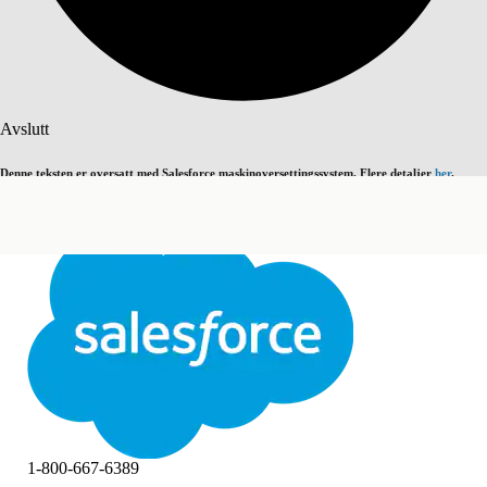
Søk
Avslutt
Denne teksten er oversatt med Salesforce maskinoversettingssystem. Flere detaljer
her
.
Bytt til engelsk
Ikke nå
Avslutt
Avslutt
1-800-667-6389