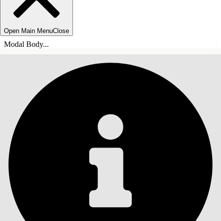
Open Main Menu
Close
Modal Body...
INNHOLD
Søk
Vis innholdsfortegnelse
Innhold