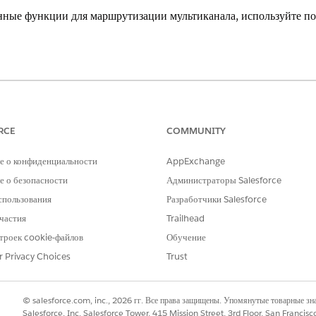
нные функции для маршрутизации мультиканала, используйте п
xperience
erformance
и
Unlimited
Edition с Agentforce IT Service.
RCE
COMMUNITY
ла для определения правил маршрутизации и объединения маршрутизаци
а использует Salesforce Flow для создания настраиваемой автоматиче
е о конфиденциальности
AppExchange
 См.
Расширенная маршрутизация посредством потоков мультиканала
.
 о безопасности
Администраторы Salesforce
основе навыков для маршрутизации работы для поддержки представител
спользования
Разработчики Salesforce
е для рабочего элемента, а потом настройте маршрутизацию на основе н
частия
Trailhead
ация рабочих элементов в навыки
.
троек cookie-файлов
Обучение
r Privacy Choices
Trust
РОБЛЕМУ?
и стать лучше!
© salesforce.com, inc., 2026 гг. Все права защищены. Упомянутые товарные з
Salesforce, Inc. Salesforce Tower, 415 Mission Street, 3rd Floor, San Francis