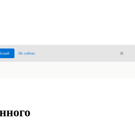
Закры
йский
Не сейчас
Закрыт
нного