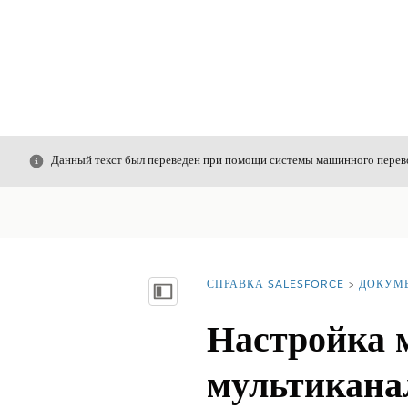
Закрыть
Данный текст был переведен при помощи системы машинного перево
СПРАВКА SALESFORCE
ДОКУМ
Вы находитесь здесь:
Показать содержание
Настройка 
мультикана