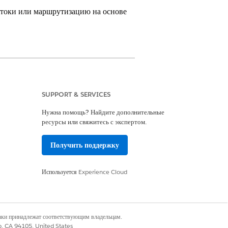
отоки или маршрутизацию на основе
SUPPORT & SERVICES
и для всех поддерживаемых каналов.
Нужна помощь? Найдите дополнительные
ской логики маршрутизации для входящих
ресурсы или свяжитесь с экспертом.
ей на основе их определенных навыков.
Получить поддержку
авыков посредством потоков или правил
Используется
Experience Cloud
Да
Нет
наки принадлежат соответствующим владельцам.
co, CA 94105, United States