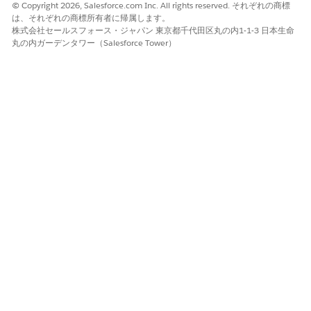
© Copyright 2026, Salesforce.com Inc. All rights reserved. それぞれの商標
フトウェアのリストを取得するなど、適切なサービス要請を特
は、それぞれの商標所有者に帰属します。
定して設定することで、承認の概要を確認し、ポリシーの質問
株式会社セールスフォース・ジャパン 東京都千代田区丸の内1-1-3 日本生命
に回答し、機器の注文を自動化します。
丸の内ガーデンタワー（Salesforce Tower）
IT サービス管理専用の AI エージェント
特殊な AI エージェントは、さまざまなビジネスプロセスの自
動化ソリューションを提供する大規模言語モデル (LLM) を搭
載した自律型 AI アプリケーションです。これらの AI エージ
ェントは、独立して、または階層構造内で作業して、ワークフ
ローを処理し、手作業を削減し、サービス提供効率を向上させ
ることができます。単純な対応から複雑な問題解決まで、さま
ざまなタスクに AI エージェントを使用することで、IT チーム
の作業負荷を軽減し、生産性を向上させることができます。
CMDB 管理の AI アクション
設定項目アクションを使用して、正確かつ最新の設定データを
維持します。CMDB マネージャ、CI 所有者、および IT 履行者
は Agentforce アクションを使用して、設定項目を検索、表
示、更新、および削除できます。
自動インシデントトリアージの作成と検証
Agentforce は、情報の完全性の確認、重複の検出、有効な重
大インシデントに関する従業員への通知を行って、新しいイン