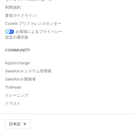
慮してください。
利用規約
Agentforce IT サービスのインデックスの検索
参加ガイドライン:
Agentforce IT サービスの検索インデックスを設定して、IT サ
Cookie プリファレンスセンター
ポート担当者が効率的にデータを検索して問題を解決できるよ
うにします。検索インデックスは、正確で関連性の高い結果を
お客様によるプライバシー
すばやく取得するために、チャットの会話やプロアクティブな
設定の選択肢
支援中に Agentforce によって使用されます。
COMMUNITY
Agentforce for IT Desk
IT チームは、インシデント、問題、変更、リリース、Slack の
AppExchange
会話を要約することで、コンテキストをすぐに把握できます。
Salesforce システム管理者
Agentforceを使用して、解決策の提案、根本原因の概要の生
成、インシデント後レビュー(PIR)などのドキュメントの自動
Salesforce 開発者
化を行います。手動監査を実行せずに、レコードの更新、メー
Trailhead
ルのドラフト作成、ミーティングのスケジュール、リリースの
トレーニング
健全性の評価を行うことにより、日常業務を合理化します。
トラスト
Agentforce for IT Employees (IT 従業員向け Agentforce)
Agentforceを使用して、ポータル、Slack、Microsoft Teams
など、複数のチャネルでITサポートを受けることができます。
Select Org
日本語
ユーザーの詳細の取得、チケットの追跡、レコードの更新、問
題の再開を行い、解決までの時間を短縮します。使用可能なソ