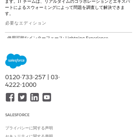
ます。IT チームは、リアルタイムのコラボレーションとエキスパ
ートによるスウォーミングによって問題を調査して解決できま
す。
必要なエディション
使用可能なインターフェース: Lightning Experience
使用可能なエディション: Agentforce IT Service が付属する
Enterprise
Edition、
Performance
Edition、および
Unlimited
Edition。
IT履行者と従業員向けのAgentforce権限セット
0120-733-257 | 03-
従業員とITチームがAgentforce for ITサービスを使用するため
4222-1000
に必要な権限を確認します。
Agentforce for ITサービスの設定
テンプレートを使用して、必須設定を有効にし、従業員と IT
チームのエージェントを作成します。
SALESFORCE
IT サービスの Agentforce に関する考慮事項と制限
Agentforce for IT Service を使用するには、サポートされる機
プライバシーに関する声明
能、使用方法、制限と許容量、制限、およびその他の問題を考
セキュリティに関する声明