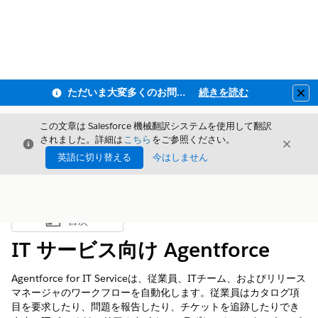
ただいま大変多くのお問い合わせをいただいており、ご連絡までにお時間を頂戴しております
続きを読む
Clo
この文章は Salesforce 機械翻訳システムを使用して翻訳
されました。詳細は
こちら
をご参照ください。
閉じる
閉じ
閉じる
英語に切り替える
今はしません
目次
目次を表示
IT サービス向け Agentforce
Agentforce for IT Serviceは、従業員、ITチーム、およびリリース
マネージャのワークフローを自動化します。従業員はカタログ項
目を要求したり、問題を報告したり、チケットを追跡したりでき