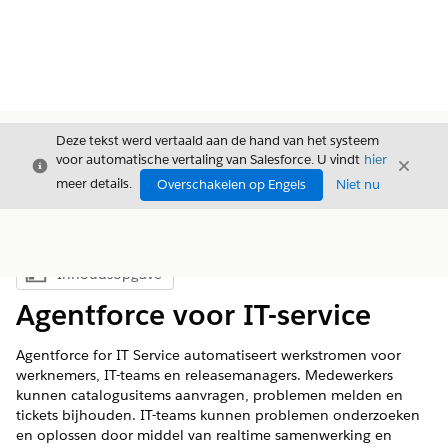
Deze tekst werd vertaald aan de hand van het systeem
voor automatische vertaling van Salesforce. U vindt
hier
Sluiten
Sluite
Sluiten
meer details.
Overschakelen op Engels
Niet nu
Inhoudsopgave
Inhoudsopgave weergeven
Agentforce voor IT-service
Agentforce for IT Service automatiseert werkstromen voor
werknemers, IT-teams en releasemanagers. Medewerkers
kunnen catalogusitems aanvragen, problemen melden en
tickets bijhouden. IT-teams kunnen problemen onderzoeken
en oplossen door middel van realtime samenwerking en