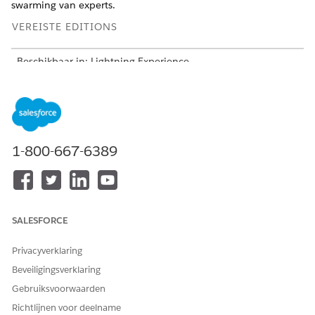
swarming van experts.
VEREISTE EDITIONS
Beschikbaar in: Lightning Experience
Beschikbaar in:
Enterprise
,
Performance
en
Unlimited
Edition met Agentforce IT Service.
Agentforce machtigingensets voor IT-uitvoerders en -
medewerkers
1-800-667-6389
Bekijk de vereiste machtigingen voor uw werknemers en
IT-teams om Agentforce voor IT-services te gebruiken.
Agentforce voor IT-services instellen
Schakel de vereiste instellingen in en maak agenten voor
SALESFORCE
uw medewerkers en IT-team met behulp van de sjablonen.
Overwegingen en beperkingen voor Agentforce in IT
Privacyverklaring
Service
Beveiligingsverklaring
Als u Agentforce for IT Service wilt gebruiken, moet u
Gebruiksvoorwaarden
rekening houden met ondersteunde functionaliteit,
gebruik, beperkingen en machtigingen, limieten en
Richtlijnen voor deelname