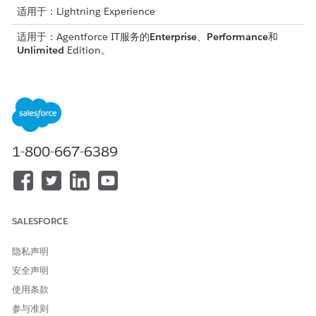
适用于：Lightning Experience
适用于：Agentforce IT服务的
Enterprise
、
Performance
和
Unlimited
Edition。
适用于 IT 履行者和员工的 Agentforce 权限集
查看员工和 IT 团队使用 Agentforce for IT 服务所需的权限。
为 IT 服务设置 Agentforce
启用所需设置，并使用模板为员工和 IT 团队创建客服人员。
1-800-667-6389
IT 服务中 Agentforce 的注意事项和限制
要使用 Agentforce for IT 服务，请考虑支持的功能、使用情
况、限制和容许量、限制以及其他问题。
Agentforce IT 服务的搜索索引
SALESFORCE
为 Agentforce IT 服务配置搜索索引，以帮助 IT 支持代表高效
查找数据并解决问题。Agentforce 在聊天对话和主动帮助期间
隐私声明
使用搜索索引，以快速检索准确和相关的结果。
安全声明
Agentforce for IT Desk
使用条款
IT 团队通过汇总事件、问题、变更、发布和 Slack 对话来获取
即时上下文。使用 Agentforce 提出解决方案，生成根本原因汇
参与准则