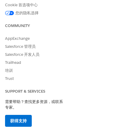
总，并自动化文档，包括事件后审查 (PIR)。通过更新记录、起
Cookie 首选项中心
草电子邮件、安排会议和评估部署运行状况来简化日常操作，而
您的隐私选择
无需执行手动审计。
适用于 IT 员工的 Agentforce
COMMUNITY
使用 Agentforce 在多个渠道获得 IT 支持，包括入口网站、
Slack 和 Microsoft 团队。获取用户详细信息、跟踪票证、更新
AppExchange
记录并重新打开问题，以加速解决问题。通过识别和配置适当的
Salesforce 管理员
服务请求（包括获取可用的软件列表），汇总批准、回答策略问
Salesforce 开发人员
题并自动化设备订单。
Trailhead
适用于 IT 服务管理的专用 AI 客服人员
培训
专门的 AI 客服人员是由大型语言模型 (LLM) 支持的自主 AI 应
用程序，为各种业务流程提供自动化解决方案。这些 AI 客服人
Trust
员可以独立工作，也可以在层次结构内工作，以处理工作流，减
少手动工作，并提高服务交付效率。通过使用 AI 客服人员处理
SUPPORT & SERVICES
从简单响应到复杂问题解决的各种任务，您可以减少 IT 团队的
需要帮助？查找更多资源，或联系
工作量并提高其工作效率。
专家。
适用于 CMDB 管理的 AI 操作
使用配置项目操作维护准确和最新的配置数据。CMDB 经理、
获得支持
CI 所有者和 IT 履行者可以使用 Agentforce 操作来搜索、查
看、更新和删除配置项目。