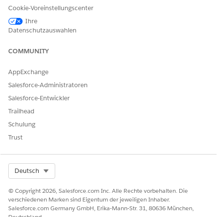
Cookie-Voreinstellungscenter
Eingabe des Mitarbeiters ausgelöst wird.
Ihre
ANWEISUNG
BEISPIELÄUSS
AGENTENAN
STANDARDA
Datenschutzauswahlen
EN
ERUNG O
TWORT
KTION
DER B
“INTERAGIE
COMMUNITY
ENUTZEREIN
RT”
GABE
AppExchange
Stellen Sie
Wie wird
Der Agent
Beantworten
Salesforce-Administratoren
eine Frage zu
ein
durchsucht
von Fragen
Richtlinien
neues
die
mit
Salesforce-Entwickler
für den
Teammit
Knowledge
Knowledge
Trailhead
Lebenszyklus
glied
Base und
von
eingearb
gibt
Schulung
Mitarbeitern,
eitet?
basierend
Trust
Ein- oder
Wie
auf Ihrer
Ausarbeitun
initiiere
Frage eine
gsverfahren
ich eine
relevante
oder
interne
Antwort
Select Org
Deutsch
Rollenwechs
Übertrag
zurück (um
elanforderun
ungsanfo
beispielsweis
© Copyright 2026, Salesforce.com Inc. Alle Rechte vorbehalten. Die
gen, damit
rderung?
e eine
verschiedenen Marken sind Eigentum der jeweiligen Inhaber.
der Agent
Welche
interne
Salesforce.com Germany GmbH, Erika-Mann-Str. 31, 80636 München,
die
Unterlag
Übertragung
Deutschland