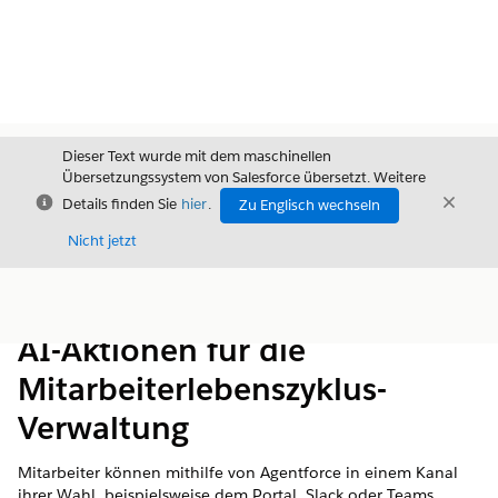
Dieser Text wurde mit dem maschinellen
Übersetzungssystem von Salesforce übersetzt. Weitere
Schließen
Schli
Details finden Sie
hier
.
Zu Englisch wechseln
Schließ
Nicht jetzt
Inhalt
Inhalt anzeigen
AI-Aktionen für die
Mitarbeiterlebenszyklus-
Verwaltung
Mitarbeiter können mithilfe von Agentforce in einem Kanal
ihrer Wahl, beispielsweise dem Portal, Slack oder Teams,