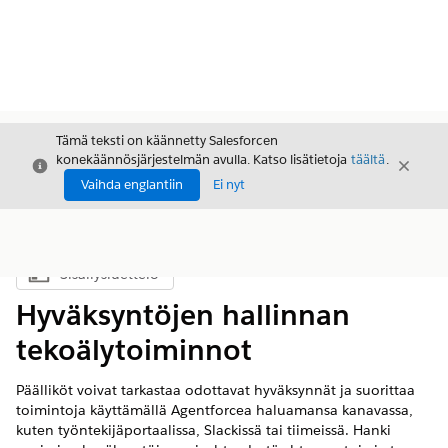
Tämä teksti on käännetty Salesforcen
konekäännösjärjestelmän avulla. Katso lisätietoja
täältä
.
Sulje
Sulje
Sulje
Vaihda englantiin
Ei nyt
Sisällysluettelo
Näytä sisällysluettelo
Hyväksyntöjen hallinnan
tekoälytoiminnot
Päälliköt voivat tarkastaa odottavat hyväksynnät ja suorittaa
toimintoja käyttämällä Agentforcea haluamansa kanavassa,
kuten työntekijäportaalissa, Slackissä tai tiimeissä. Hanki