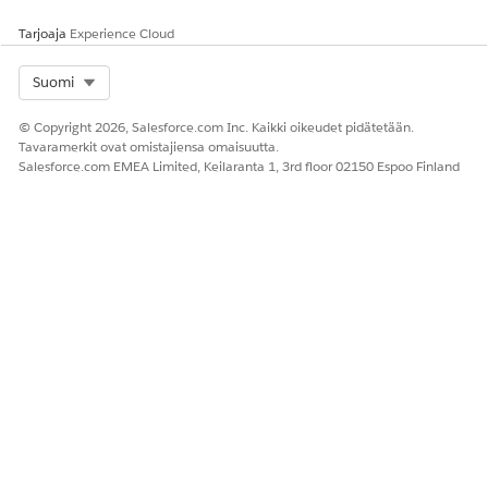
töistäni.
Maria
Näytä
Sanchezin
Tarjoaja
Experience Cloud
kaikki
lähettämä
hyväksyn
korvaavan
Select Org
Suomi
nät, joita
kannettavan
ei ole
tietokoneen
© Copyright 2026, Salesforce.com Inc. Kaikki oikeudet pidätetään.
vielä
palvelupyynt
Tavaramerkit ovat omistajiensa omaisuutta.
suoritett
ö, joka on
Salesforce.com EMEA Limited, Keilaranta 1, 3rd floor 02150 Espoo Finland
u.
perusteltu
uuden
projektin
vaatimusten
mukaisesti,
ja yksi
vastaava
pyyntö
edellisen
kuuden
kuukauden
ajalta).
Anna
Mitä
Agentti
Hyväksynnän
hyväksynnän
tietoja
noutaa
yhteenveto
tunnus tai
hyväksyn
määritetyn
työntekijälle
työkohteen
nästä
hyväksymisti